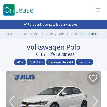
Persoonlijk contact & eerlijk advies
Home
Occasions
Volkswagen
Polo
P554SG
Volkswagen Polo
1.0 TSI Life Business
2022
77.830 km
Handgeschakeld
Benzine