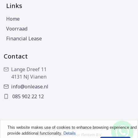
Links
Home
Voorraad
Financial Lease
Contact
Lange Dreef 11
4131 NJ Vianen
info@onlease.nl
085 902 22 12
This website makes use of cookies to enhance browsing experience and
Copyright © 2026 - OnLease
provide additional functionality.
Details
Website ontwikkeld door
Flentem B.V.