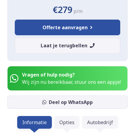
€279
p/m
Offerte aanvragen
Laat je terugbellen
Vragen of hulp nodig?
Wij zijn nu bereikbaar, stuur ons een appje!
Deel op WhatsApp
Informatie
Opties
Autobedrijf