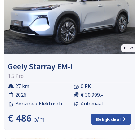
BTW
Geely Starray EM-i
1.5 Pro
27 km
0 PK
2026
€ 30.999,-
Benzine / Elektrisch
Automaat
€ 486
p/m
Bekijk deal