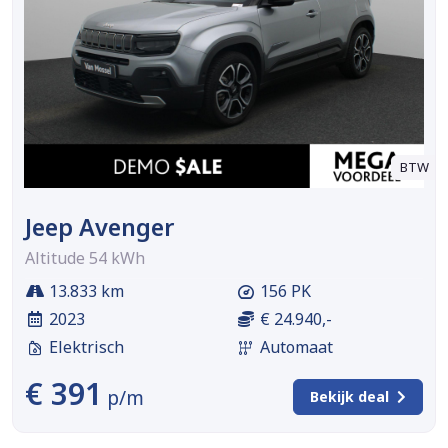
BTW
Jeep Avenger
Altitude 54 kWh
13.833 km
156 PK
2023
€ 24.940,-
Elektrisch
Automaat
€ 391
p/m
Bekijk deal