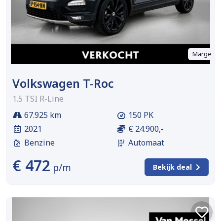
Marge
Volkswagen T-Roc
1.5 TSI R-Line
67.925 km
150 PK
2021
€ 24.900,-
Benzine
Automaat
€ 472
p/m
Bekijk deal