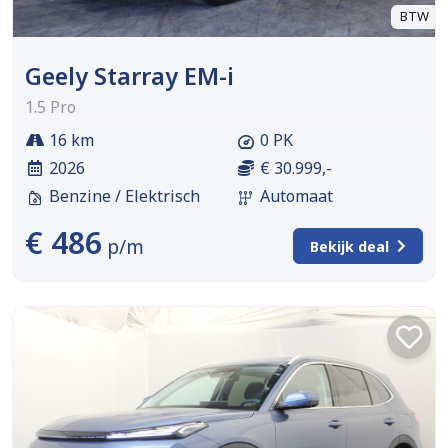
BTW
Geely Starray EM-i
1.5 Pro
16 km
0 PK
2026
€ 30.999,-
Benzine / Elektrisch
Automaat
€ 486
p/m
Bekijk deal