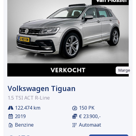
Marge
Volkswagen Tiguan
1.5 TSI ACT R-Line
122.474 km
150 PK
2019
€ 23.900,-
Benzine
Automaat