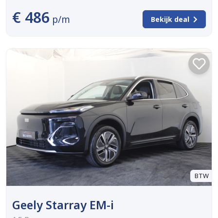
€ 486
p/m
Bekijk deal
BTW
Geely Starray EM-i