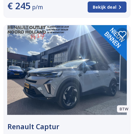
€ 245
p/m
Bekijk deal
BTW
Renault Captur