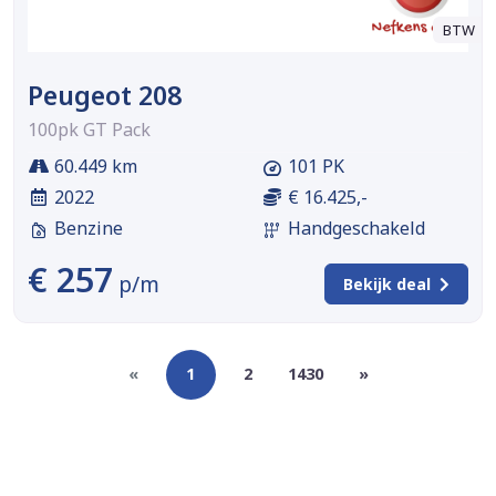
BTW
Peugeot 208
100pk GT Pack
60.449 km
101 PK
2022
€ 16.425,-
Benzine
Handgeschakeld
€ 257
p/m
Bekijk deal
«
1
2
1430
»