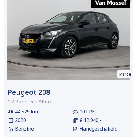
Marge
Peugeot 208
1.2 PureTech Allure
44.529 km
101 PK
2020
€ 12.940,-
Benzine
Handgeschakeld