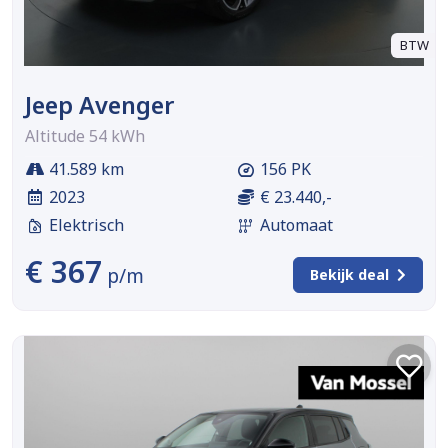
BTW
Jeep Avenger
Altitude 54 kWh
41.589 km
156 PK
2023
€ 23.440,-
Elektrisch
Automaat
€ 367
p/m
Bekijk deal