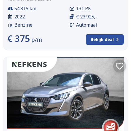
54.815 km
131 PK
2022
€ 23.925,-
Benzine
Automaat
€ 375
p/m
Bekijk deal