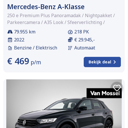
Mercedes-Benz A-Klasse
250 e Premium Plus Panoramadak / Nightpakket /
Parkeercamera / A35 Look / Sfeerverlichting /
79.955 km
218 PK
2022
€ 29.945,-
Benzine / Elektrisch
Automaat
€ 469
p/m
Bekijk deal