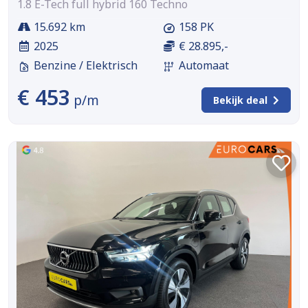
1.8 E-Tech full hybrid 160 Techno
15.692 km
158 PK
2025
€ 28.895,-
Benzine / Elektrisch
Automaat
€ 453
p/m
Bekijk deal