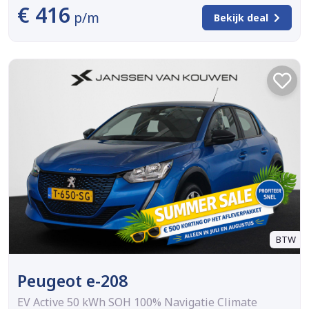
€ 416
p/m
Bekijk deal
BTW
Peugeot e-208
EV Active 50 kWh SOH 100% Navigatie Climate