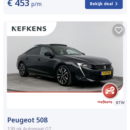
€ 453
p/m
Bekijk deal
BTW
Peugeot 508
130 pk Automaat GT