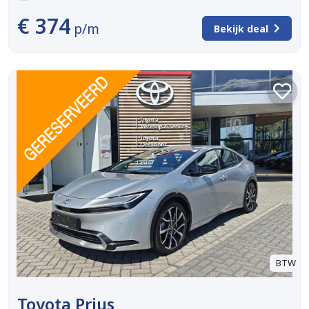
€ 374
p/m
Bekijk deal
BTW
Toyota Prius