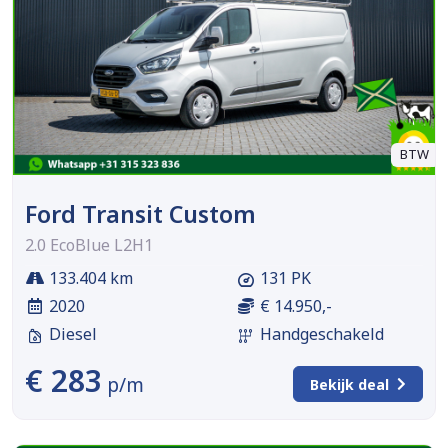
BTW
Ford Transit Custom
2.0 EcoBlue L2H1
133.404 km
131 PK
2020
€ 14.950,-
Diesel
Handgeschakeld
€ 283
p/m
Bekijk deal