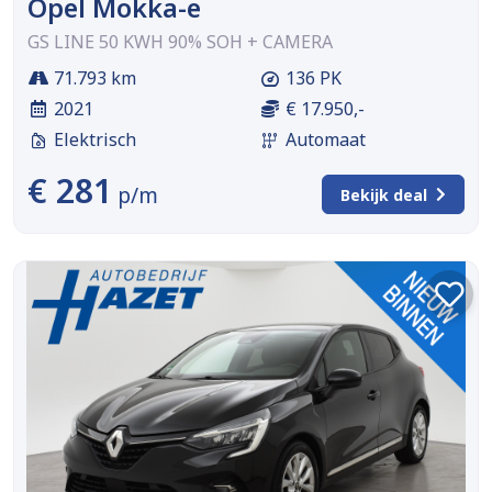
Opel Mokka-e
GS LINE 50 KWH 90% SOH + CAMERA
71.793 km
136 PK
2021
€ 17.950,-
Elektrisch
Automaat
€ 281
p/m
Bekijk deal