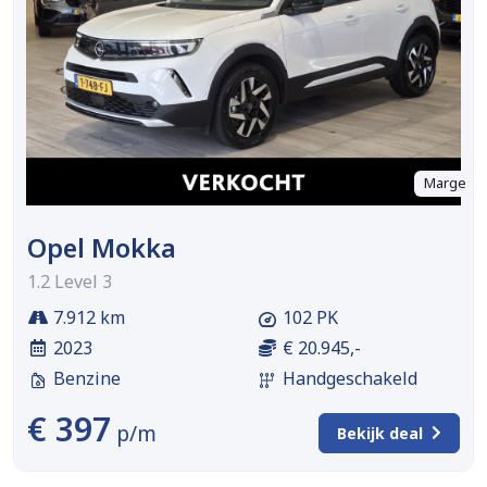
Marge
Opel Mokka
1.2 Level 3
7.912 km
102 PK
2023
€ 20.945,-
Benzine
Handgeschakeld
€ 397
p/m
Bekijk deal