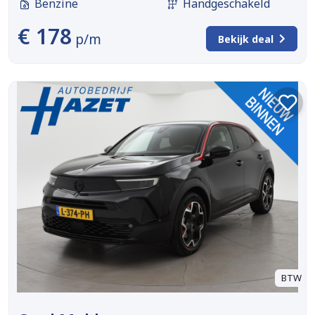
Benzine
Handgeschakeld
€ 178
p/m
Bekijk deal
BTW