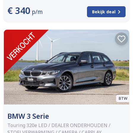
€ 340
p/m
Bekijk deal
BTW
BMW 3 Serie
Touring 320e LED / DEALER ONDERHOUDEN /
STOELVERWARMING / CAMERA / CARPLAY