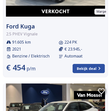
Marge
Ford Kuga
2.5 PHEV Vignale
91.605 km
224 PK
2021
€ 23.945,-
Benzine / Elektrisch
Automaat
€ 454
p/m
Bekijk deal