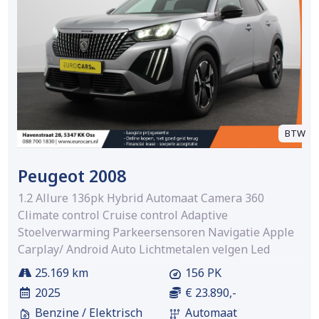
BTW
Peugeot 2008
1.2 Allure 136pk Hybrid Automaat Camera 360
Climate control Cruise control Adaptive
Stoelverwarming Parkeersensoren Navigatie Apple
Carplay/ Android Auto Lichtmetalen velgen Led
25.169 km
156 PK
2025
€ 23.890,-
Benzine / Elektrisch
Automaat