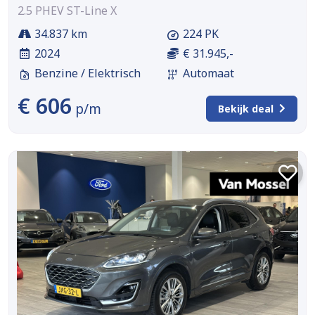
2.5 PHEV ST-Line X
34.837 km
224 PK
2024
€ 31.945,-
Benzine / Elektrisch
Automaat
€ 606
p/m
Bekijk deal