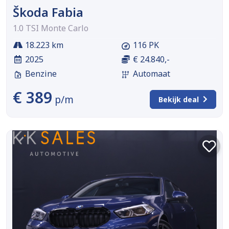
Škoda Fabia
1.0 TSI Monte Carlo
18.223 km
116 PK
2025
€ 24.840,-
Benzine
Automaat
€ 389
p/m
Bekijk deal