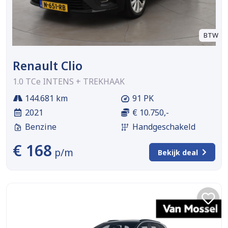
BTW
Renault Clio
1.0 TCe INTENS + TREKHAAK
144.681 km
91 PK
2021
€ 10.750,-
Benzine
Handgeschakeld
€ 168
p/m
Bekijk deal