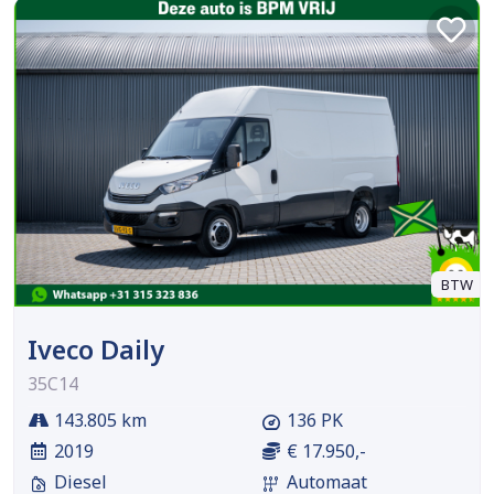
BTW
Iveco Daily
35C14
143.805 km
136 PK
2019
€ 17.950,-
Diesel
Automaat