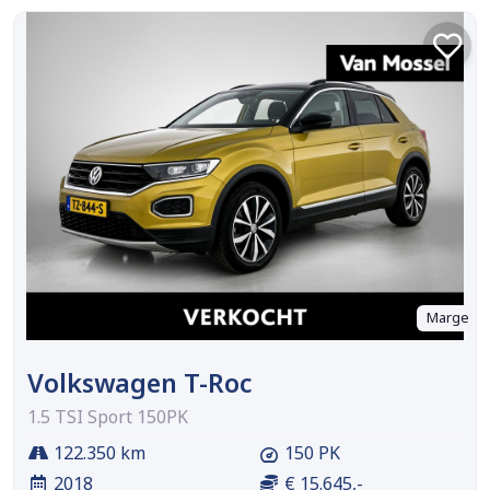
Marge
Volkswagen T-Roc
1.5 TSI Sport 150PK
122.350 km
150 PK
2018
€ 15.645,-