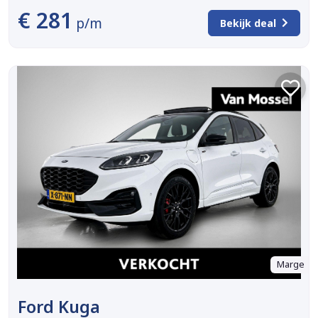
€ 281
p/m
Bekijk deal
Marge
Ford Kuga