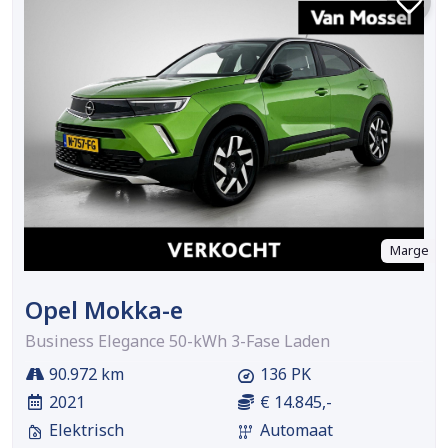
Marge
Opel Mokka-e
Business Elegance 50-kWh 3-Fase Laden
90.972 km
136 PK
2021
€ 14.845,-
Elektrisch
Automaat