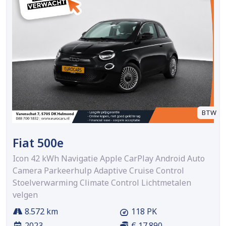
BTW
Fiat 500e
Icon 42 kWh Navigatie Apple CarPlay Android Auto
Camera Parkeerhulp Adaptive Cruise Control
Stoelverwarming Climate Control Lichtmetalen
velgen
8.572 km
118 PK
2023
€ 17.890,-