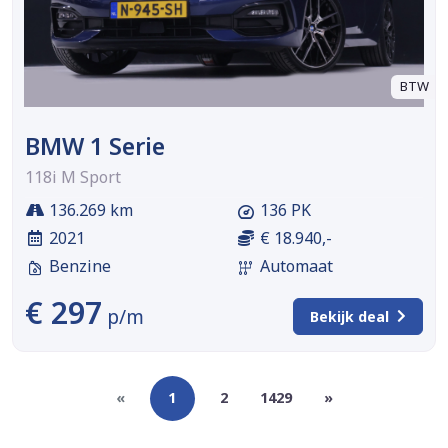
BTW
BMW 1 Serie
118i M Sport
136.269 km
136 PK
2021
€ 18.940,-
Benzine
Automaat
€ 297
p/m
Bekijk deal
«
1
2
1429
»