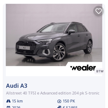
BTW
Audi A3
Allstreet 40 TFSI e Advanced edition 204 pk S-tronic
15 km
150 PK
2026
€ 52.955,-