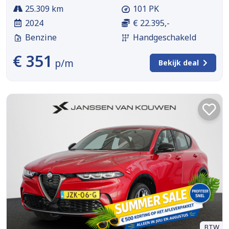
25.309 km
101 PK
2024
€ 22.395,-
Benzine
Handgeschakeld
€ 351
p/m
Bekijk deal
BTW