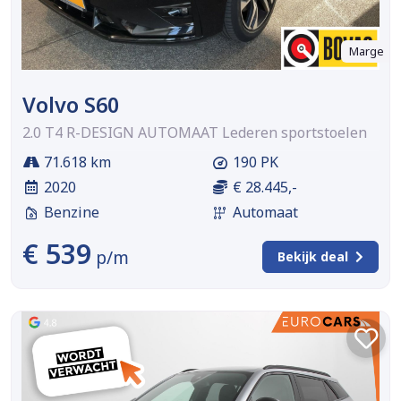
Marge
Volvo S60
2.0 T4 R-DESIGN AUTOMAAT Lederen sportstoelen
71.618 km
190 PK
2020
€ 28.445,-
Benzine
Automaat
€ 539
p/m
Bekijk deal