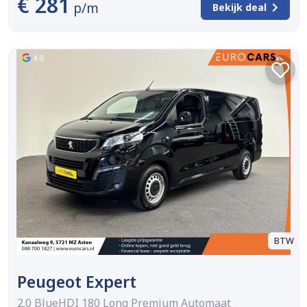
€ 281
p/m
Bekijk deal
BTW
Peugeot Expert
2.0 BlueHDI 180 Long Premium Automaat