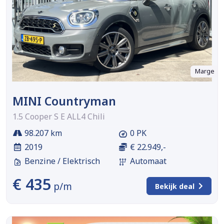
Marge
MINI Countryman
1.5 Cooper S E ALL4 Chili
98.207 km
0 PK
2019
€ 22.949,-
Benzine / Elektrisch
Automaat
€ 435
p/m
Bekijk deal