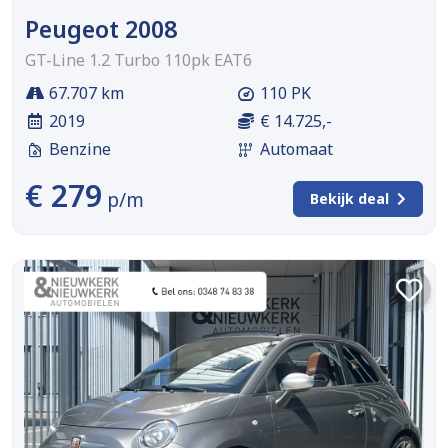
Peugeot 2008
GT-Line 1.2 Turbo 110pk EAT6
67.707 km
110 PK
2019
€ 14.725,-
Benzine
Automaat
€ 279
p/m
Bekijk deal