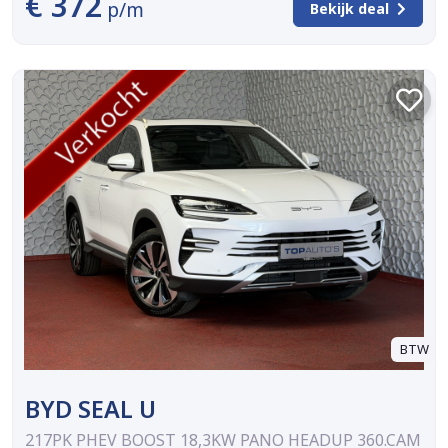
€ 372
p/m
Bekijk deal
BTW
BYD SEAL U
217PK PHEV BOOST 18,3KW PANO HEADUP 360.CAM