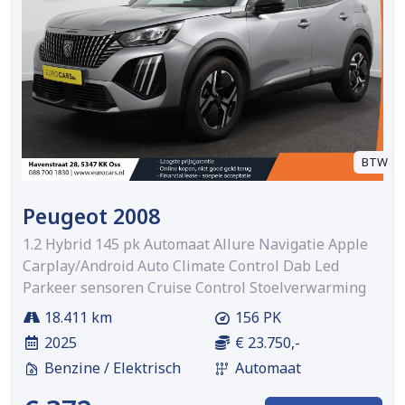
BTW
Peugeot 2008
1.2 Hybrid 145 pk Automaat Allure Navigatie Apple
Carplay/Android Auto Climate Control Dab Led
Parkeer sensoren Cruise Control Stoelverwarming
18.411 km
156 PK
2025
€ 23.750,-
Benzine / Elektrisch
Automaat