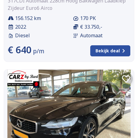
317CDI Automaat 228cm Hoog Bakwagen Laadklep
Zijdeur Euro6 Airco
156.152 km
170 PK
2022
€ 33.750,-
Diesel
Automaat
€ 640
p/m
Bekijk deal