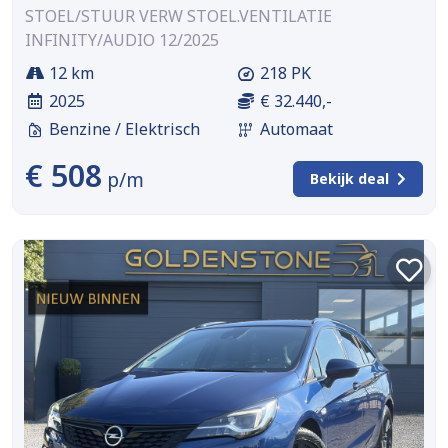
STOEL/STUUR VERW STOEL.VENTILATIE
INFINITY/AUDIO 12/2025
12 km
218 PK
2025
€ 32.440,-
Benzine / Elektrisch
Automaat
€ 508
p/m
Bekijk deal