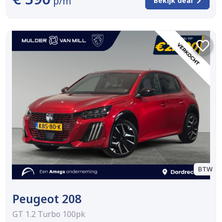
p/m
Bekijk deal
BTW
Peugeot 208
GT 1.2 Turbo 100pk