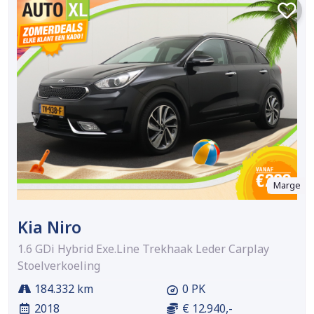
Marge
Kia Niro
1.6 GDi Hybrid Exe.Line Trekhaak Leder Carplay
Stoelverkoeling
184.332 km
0 PK
2018
€ 12.940,-