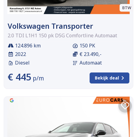
BTW
Volkswagen Transporter
2.0 TDI L1H1 150 pk DSG Comfortline Automaat
124.896 km
150 PK
2022
€ 23.490,-
Diesel
Automaat
€ 445
p/m
Bekijk deal