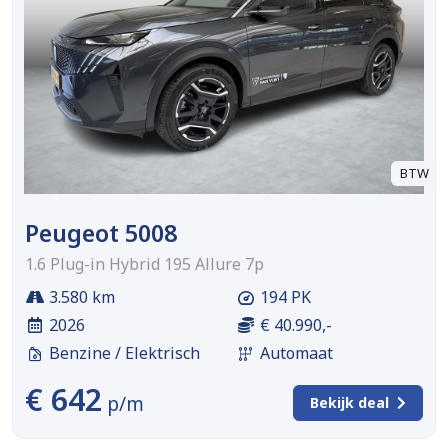
BTW
Peugeot 5008
1.6 Plug-in Hybrid 195 Allure 7p
3.580 km
194 PK
2026
€ 40.990,-
Benzine / Elektrisch
Automaat
€ 642
p/m
Bekijk deal