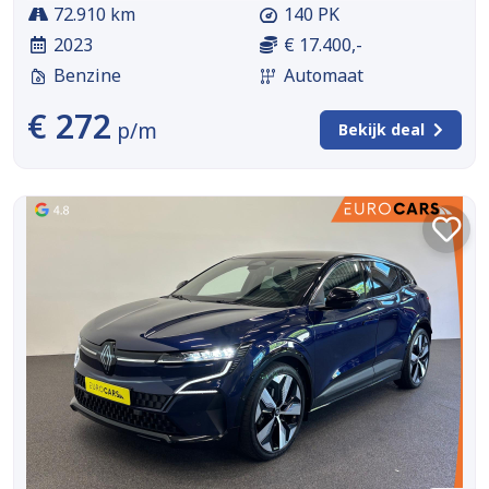
72.910 km
140 PK
2023
€ 17.400,-
Benzine
Automaat
€ 272
p/m
Bekijk deal