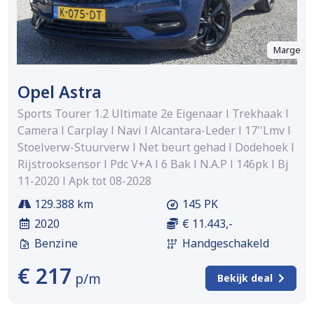
Marge
Opel Astra
Sports Tourer 1.2 Ultimate 2e Eigenaar l Trekhaak l
Camera l Carplay l Navi l Alcantara-Leder l 17''Lmv l
Stoelverw-Stuurverw l Net beurt gehad l Dodehoek l
Rijstrooksensor l Pdc V+A l 6 Bak l N.A.P l 146pk l Bj
11-2020 l Apk tot 08-2028
129.388 km
145 PK
2020
€ 11.443,-
Benzine
Handgeschakeld
€ 217
p/m
Bekijk deal