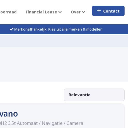
Contact
Voorraad
Financial Lease
Over
Merkonafhankelijk: Kies uit alle merken & modellen
vano
3H2 3.5t Automaat / Navigatie / Camera