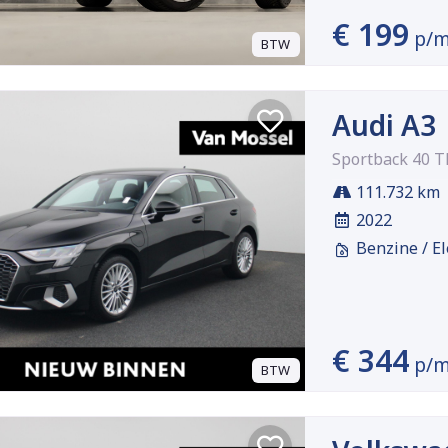
€ 199
p/
BTW
Audi A3
Sportback 40 T
111.732 km
2022
Benzine / El
€ 344
p/
BTW