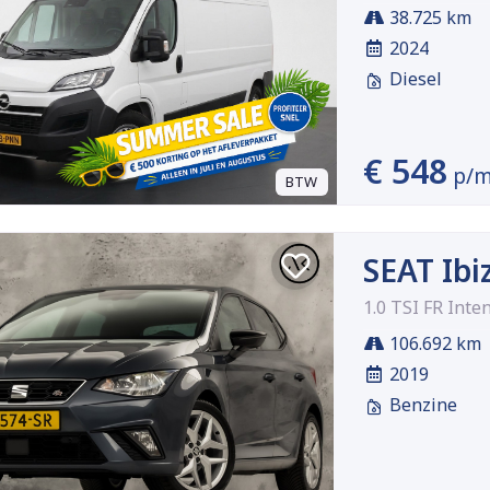
38.725 km
2024
Diesel
€ 548
p/
BTW
SEAT Ibi
1.0 TSI FR Inte
106.692 km
2019
Benzine