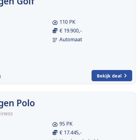
gen Golf
110 PK
€ 19.900,-
Automaat
m
Bekijk deal
gen Polo
siness
95 PK
€ 17.445,-