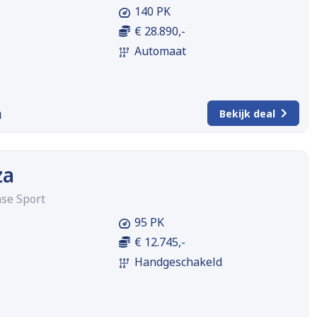
140 PK
€ 28.890,-
Automaat
m
Bekijk deal
za
nse Sport
95 PK
€ 12.745,-
Handgeschakeld