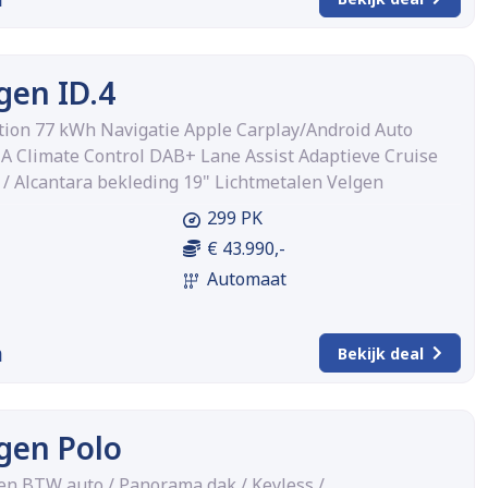
gen ID.4
ition 77 kWh Navigatie Apple Carplay/Android Auto
A Climate Control DAB+ Lane Assist Adaptieve Cruise
 / Alcantara bekleding 19" Lichtmetalen Velgen
299 PK
€ 43.990,-
Automaat
m
Bekijk deal
gen Polo
 en BTW auto / Panorama dak / Keyless /