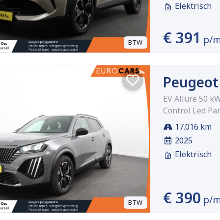
Elektrisch
€ 391
p/
BTW
Peugeot
EV Allure 50 k
Control Led Pa
17.016 km
2025
Elektrisch
€ 390
p/
BTW