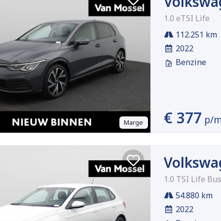
Volkswa
1.0 eTSI Life
112.251 km
2022
Benzine
€ 377
p/
Marge
Volkswa
1.0 TSI Life Bu
54.880 km
2022