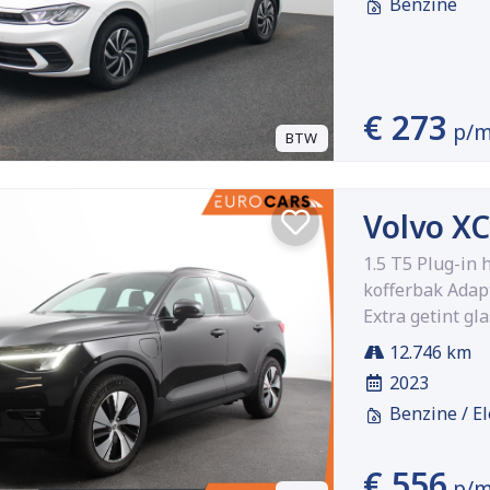
Benzine
€ 273
p/
BTW
Volvo X
1.5 T5 Plug-in
kofferbak Adap
Extra getint gla
12.746 km
2023
Benzine / El
€ 556
p/