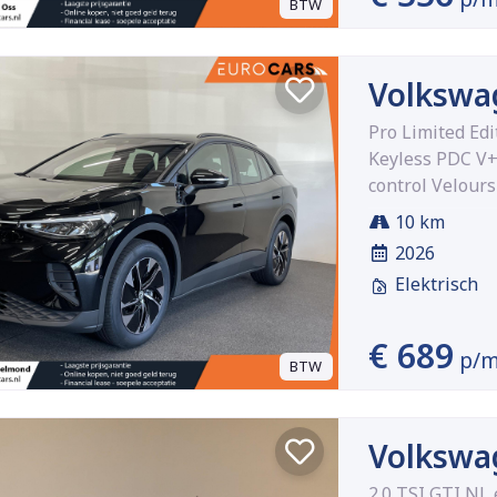
BTW
Volkswa
Pro Limited Ed
Keyless PDC V+
control Velours
10 km
2026
Elektrisch
€ 689
p/
BTW
Volkswa
2.0 TSI GTI NL