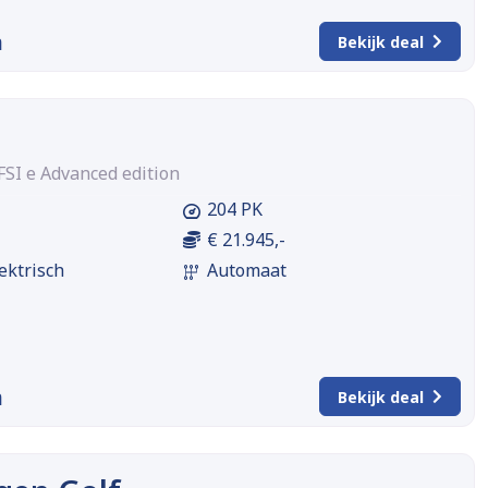
m
Bekijk deal
FSI e Advanced edition
204 PK
€ 21.945,-
ektrisch
Automaat
m
Bekijk deal