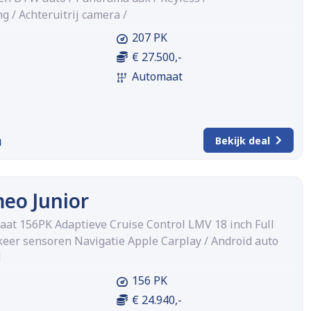
 / Achteruitrij camera /
207 PK
€ 27.500,-
Automaat
m
Bekijk deal
eo Junior
maat 156PK Adaptieve Cruise Control LMV 18 inch Full
keer sensoren Navigatie Apple Carplay / Android auto
l
156 PK
€ 24.940,-