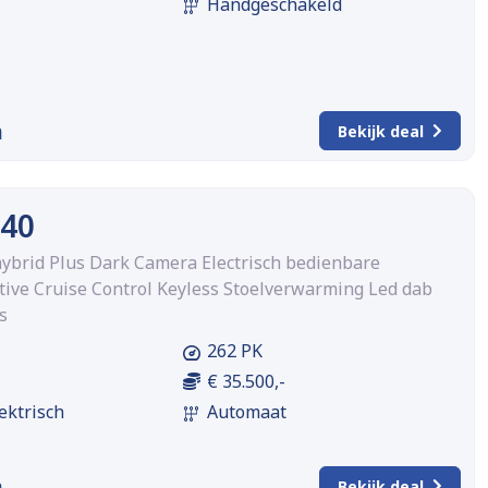
Handgeschakeld
m
Bekijk deal
C40
 hybrid Plus Dark Camera Electrisch bedienbare
tive Cruise Control Keyless Stoelverwarming Led dab
s
262 PK
€ 35.500,-
ektrisch
Automaat
m
Bekijk deal