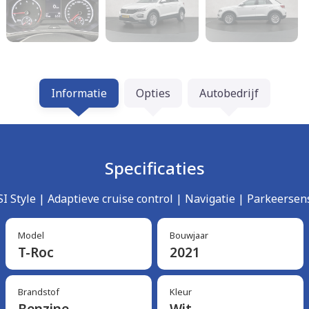
Informatie
Opties
Autobedrijf
Specificaties
SI Style | Adaptieve cruise control | Navigatie | Parkeerse
Model
Bouwjaar
T-Roc
2021
Brandstof
Kleur
Benzine
Wit