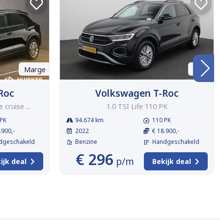
Marge
BTW
Roc
Volkswagen T-Roc
cruise ...
1.0 TSI Life 110 PK
PK
94.674 km
110 PK
.900,-
2022
€ 18.900,-
dgeschakeld
Benzine
Handgeschakeld
€ 296
p/m
ijk deal
Bekijk deal