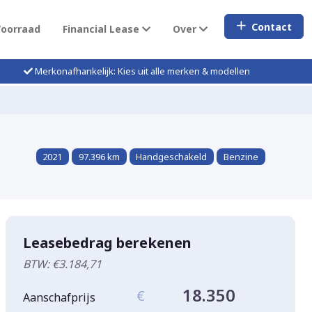
Contact
Voorraad
Financial Lease
Over
Merkonafhankelijk: Kies uit alle merken & modellen
2021
97.396 km
Handgeschakeld
Benzine
Leasebedrag berekenen
BTW: €3.184,71
18.350
€
Aanschafprijs