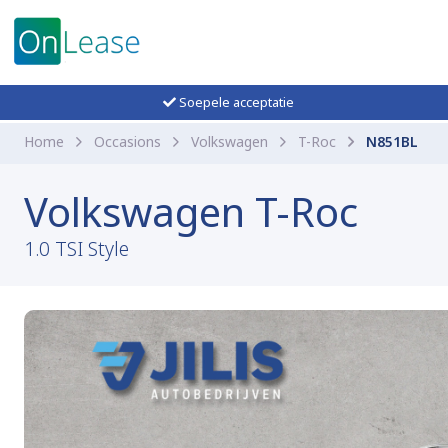
Soepele acceptatie
Home
Occasions
Volkswagen
T-Roc
N851BL
Volkswagen T-Roc
1.0 TSI Style