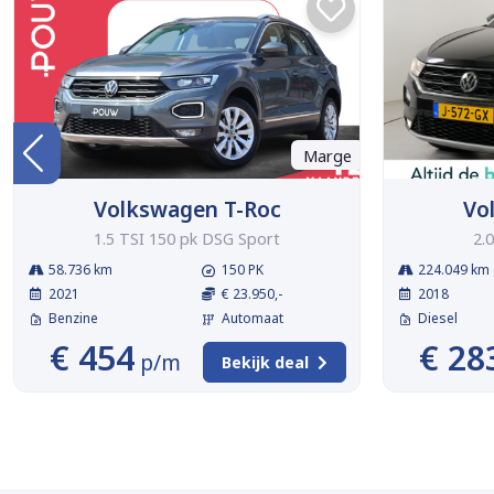
Marge
Volkswagen T-Roc
Vo
1.5 TSI 150 pk DSG Sport
2.
58.736 km
150 PK
224.049 km
2021
€ 23.950,-
2018
Benzine
Automaat
Diesel
€ 454
€ 28
p/m
Bekijk deal