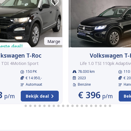
Marge
lkswagen T-Roc
Volkswagen T-
0 TDI 4Motion Sport
Life 1.0 TSI 110pk Adaptive 
150 PK
78.030 km
110 
€ 14.950,-
2023
€ 20
Automaat
Benzine
Han
3
€ 396
p/m
p/m
Bekijk deal
Bek