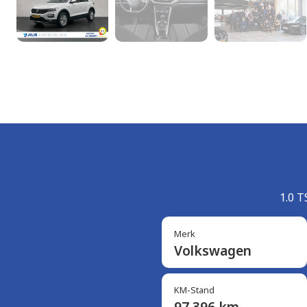
1.0 T
Merk
Volkswagen
KM-Stand
97.396 km