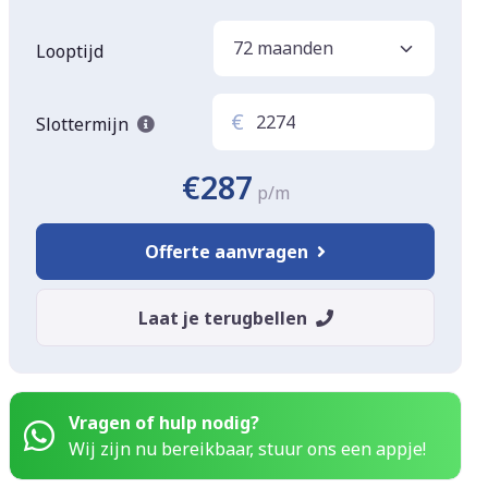
Looptijd
€
Slottermijn
€287
p/m
Offerte aanvragen
Laat je terugbellen
Vragen of hulp nodig?
Wij zijn nu bereikbaar, stuur ons een appje!