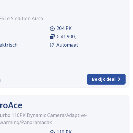
SI e S edition Airco
204 PK
€ 41.900,-
ektrisch
Automaat
m
Bekijk deal
ProAce
 Turbo 110PK Dynamic Camera/Adaptive-
erwarming/Panoramadak
110 PK