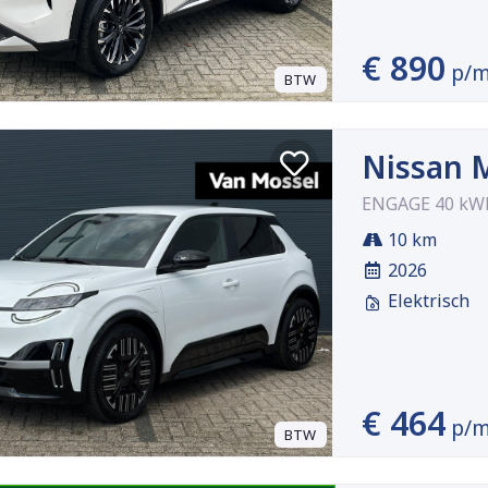
€ 890
p/
BTW
Nissan 
ENGAGE 40 kW
10 km
2026
Elektrisch
€ 464
p/
BTW