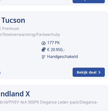
 Tucson
PK Premium
er/Stoelverwarming/Parkeerhulp
177 PK
€ 20.950,-
Handgeschakeld
m
Bekijk deal
andland X
Hybrid/PHEV 4x4 300PK Elegance Leder-pack/Elegance-