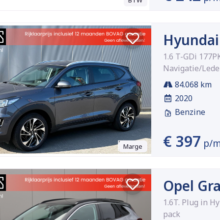
BTW
Hyundai
1.6 T-GDi 177
Navigatie/Led
84.068 km
2020
Benzine
€ 397
p/
Marge
Opel Gr
1.6T. Plug in 
pack