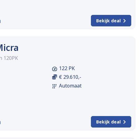
m
Bekijk deal
Micra
h 120PK
122 PK
€ 29.610,-
Automaat
m
Bekijk deal