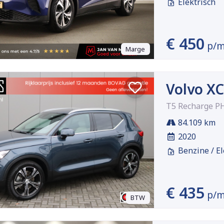
Elektrisch
€ 450
p/
Marge
Volvo X
T5 Recharge PH
84.109 km
2020
Benzine / El
€ 435
p/
BTW