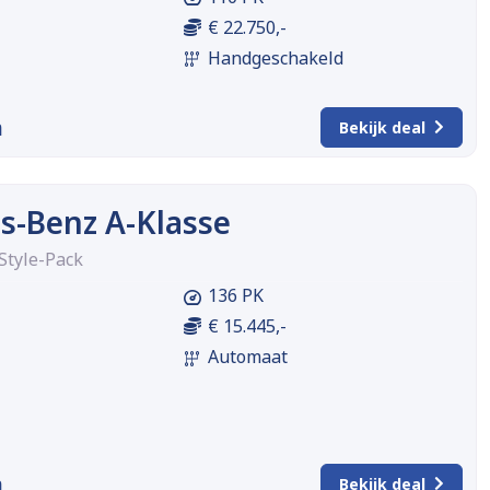
€ 22.750,-
Handgeschakeld
m
Bekijk deal
s-Benz A-Klasse
Style-Pack
136 PK
€ 15.445,-
Automaat
m
Bekijk deal