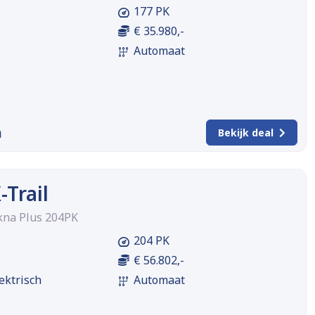
177 PK
€ 35.980,-
Automaat
m
Bekijk deal
-Trail
kna Plus 204PK
204 PK
€ 56.802,-
ektrisch
Automaat