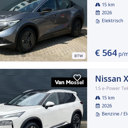
15 km
2026
Elektrisch
€ 564
p/
BTW
Nissan X
1.5 e-Power Te
15 km
2026
Benzine / El