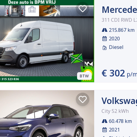
Mercede
311 CDI RWD 
215.867 km
2020
Diesel
€ 302
p/
BTW
Volkswa
City 52 kWh
60.478 km
2021