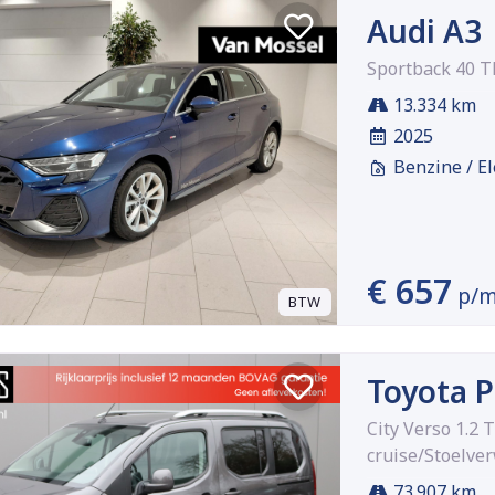
Audi A3
Sportback 40 TF
13.334 km
2025
Benzine / El
€ 657
p/
BTW
Toyota 
City Verso 1.2
cruise/Stoelv
73.907 km