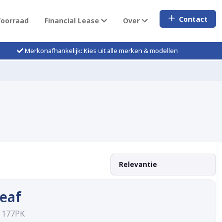
Contact
Voorraad
Financial Lease
Over
Merkonafhankelijk: Kies uit alle merken & modellen
eaf
 177PK