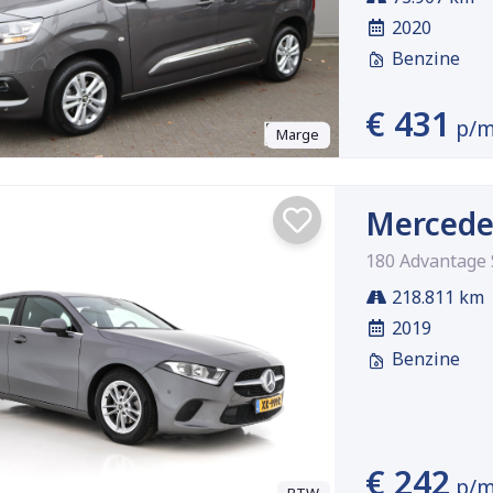
2020
Benzine
€ 431
p/
Marge
Mercede
180 Advantage 
218.811 km
2019
Benzine
€ 242
p/