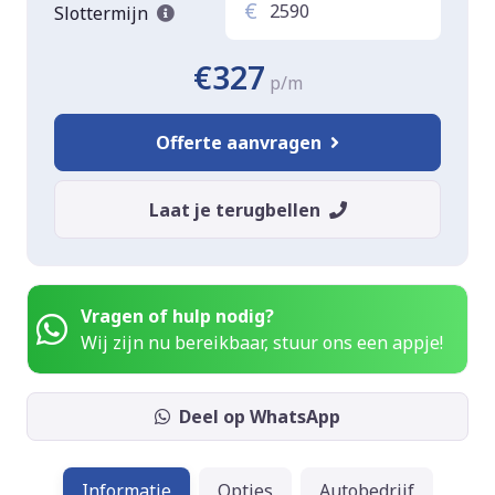
€
Slottermijn
€327
p/m
Offerte aanvragen
Laat je terugbellen
Vragen of hulp nodig?
Wij zijn nu bereikbaar, stuur ons een appje!
Deel op WhatsApp
Informatie
Opties
Autobedrijf