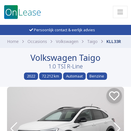
Persoonlijk contact & eerlijk advies
Home
Occasions
Volkswagen
Taigo
KLL33R
Volkswagen Taigo
1.0 TSI R-Line
2022
72.212 km
Automaat
Benzine