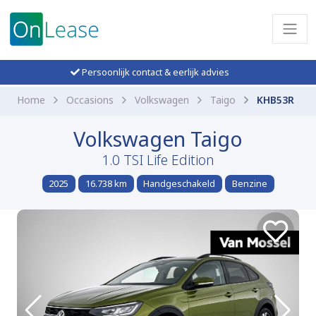
Persoonlijk contact & eerlijk advies
Home
Occasions
Volkswagen
Taigo
KHB53R
Volkswagen Taigo
1.0 TSI Life Edition
2025
16.738 km
Handgeschakeld
Benzine