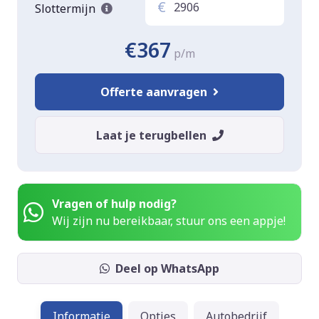
€
Slottermijn
€367
p/m
Offerte aanvragen
Laat je terugbellen
Vragen of hulp nodig?
Wij zijn nu bereikbaar, stuur ons een appje!
Deel op WhatsApp
Informatie
Opties
Autobedrijf