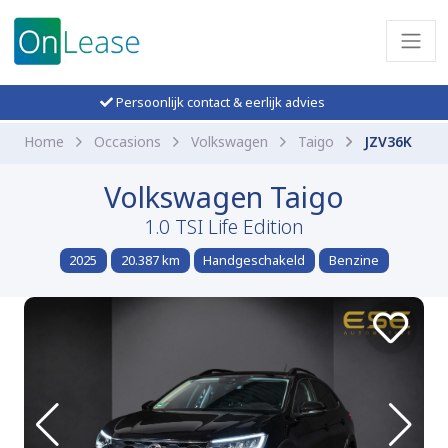
Persoonlijk contact & eerlijk advies
Home
Occasions
Volkswagen
Taigo
JZV36K
Volkswagen Taigo
1.0 TSI Life Edition
2025
20.387 km
Handgeschakeld
Benzine