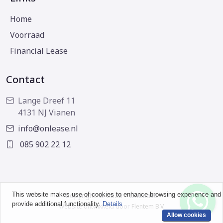
Home
Voorraad
Financial Lease
Contact
Lange Dreef 11
4131 NJ Vianen
info@onlease.nl
085 902 22 12
This website makes use of cookies to enhance browsing experience and
Copyright © 2026 - OnLease
provide additional functionality.
Details
Website ontwikkeld door
Flentem B.V.
Allow cookies