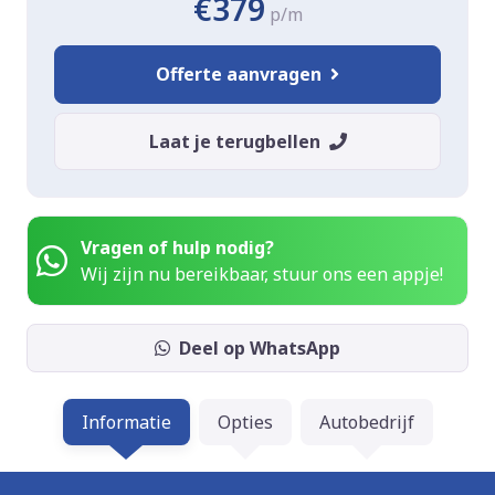
€379
p/m
Offerte aanvragen
Laat je terugbellen
Vragen of hulp nodig?
Wij zijn nu bereikbaar, stuur ons een appje!
Deel op WhatsApp
Informatie
Opties
Autobedrijf