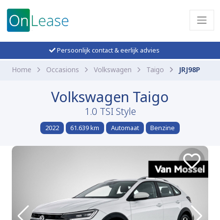
Persoonlijk contact & eerlijk advies
Home
Occasions
Volkswagen
Taigo
JRJ98P
Volkswagen Taigo
1.0 TSI Style
2022
61.639 km
Automaat
Benzine