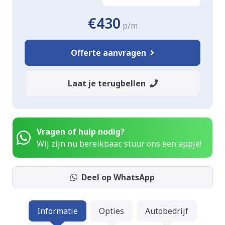
€430
p/m
Offerte aanvragen
Laat je terugbellen
Vragen of hulp nodig?
Wij zijn nu bereikbaar, stuur ons een appje!
Deel op WhatsApp
Informatie
Opties
Autobedrijf