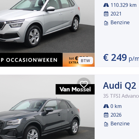
110.329 km
2021
Benzine
€ 249
p/
BTW
Audi Q2
35 TFSI Advanc
0 km
2026
Benzine