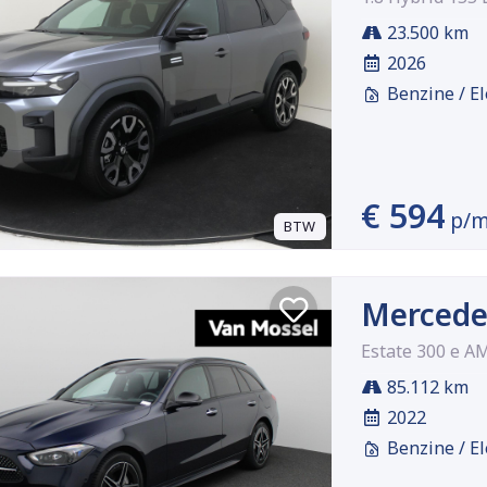
23.500 km
2026
Benzine / El
€ 594
p/
BTW
Mercede
Estate 300 e A
85.112 km
2022
Benzine / El