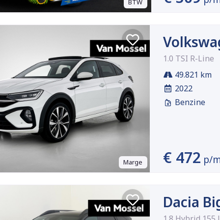
BTW
Volkswa
1.0 TSI R-Line
49.821 km
2022
Benzine
€ 472
p/
Marge
Dacia Bi
1.8 Hybrid 155 