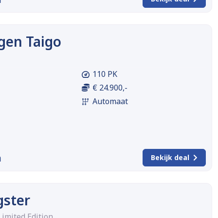
gen Taigo
110 PK
€ 24.900,-
Automaat
m
Bekijk deal
gster
Limited Edition