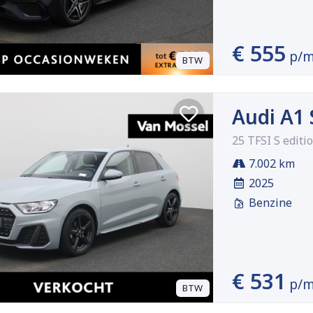
€ 555
p/
BTW
Audi A1
25 TFSI S editi
7.002 km
2025
Benzine
€ 531
p/
BTW