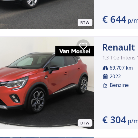
€ 644
p/
BTW
Renault
1.3 TCe Intens
69.707 km
2022
Benzine
€ 304
p/
BTW