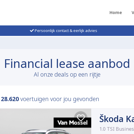
Home
Persoonlijk contact & eerlijk advies
Financial lease aanbod
Al onze deals op een rijtje
n
28.620
voertuigen voor jou gevonden
Škoda K
1.0 TSI Busines