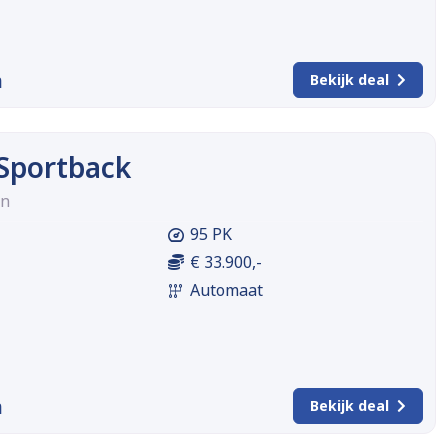
m
Bekijk deal
 Sportback
on
95 PK
€ 33.900,-
Automaat
m
Bekijk deal