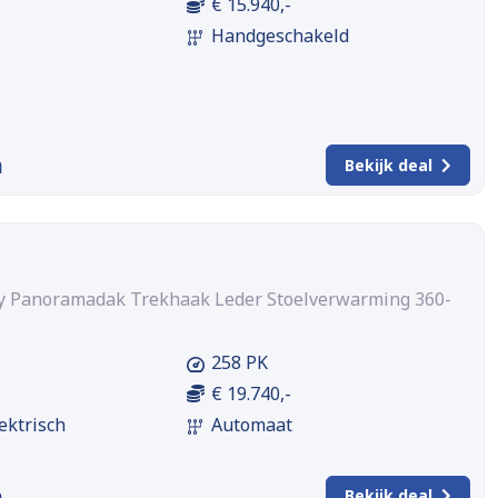
€ 15.940,-
Handgeschakeld
m
Bekijk deal
ry Panoramadak Trekhaak Leder Stoelverwarming 360-
258 PK
€ 19.740,-
ektrisch
Automaat
m
Bekijk deal