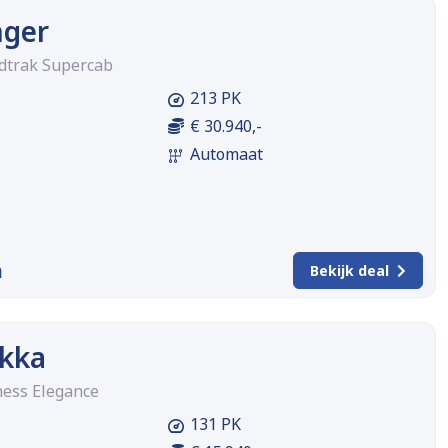
nger
ldtrak Supercab
213 PK
€ 30.940,-
Automaat
m
Bekijk deal
kka
ness Elegance
131 PK