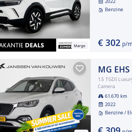
2022
Benzine
€ 302
p/
Marge
MG EHS
1.5 TGDI Luxu
Camera
61.670 km
2022
Benzine / El
€ 309
p/