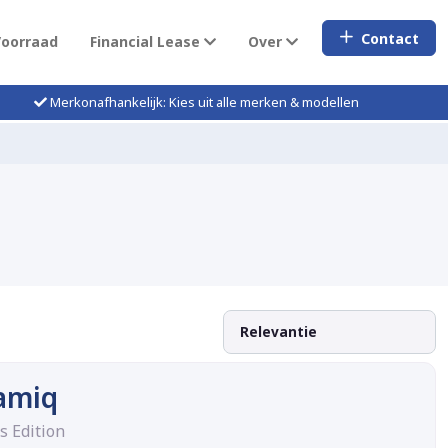
Contact
Voorraad
Financial Lease
Over
Merkonafhankelijk: Kies uit alle merken & modellen
amiq
s Edition