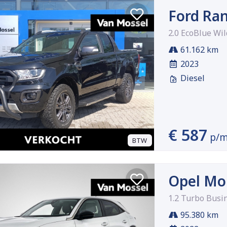
Ford Ra
2.0 EcoBlue Wi
61.162 km
2023
Diesel
€ 587
p/
BTW
Opel Mo
1.2 Turbo Busi
95.380 km