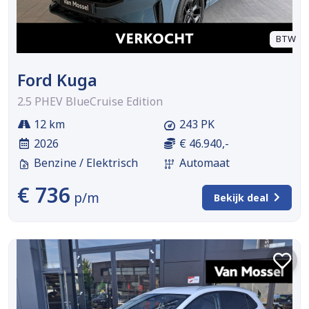
BTW
Ford Kuga
2.5 PHEV BlueCruise Edition
12 km
243 PK
2026
€ 46.940,-
Benzine / Elektrisch
Automaat
€ 736
p/m
Bekijk deal