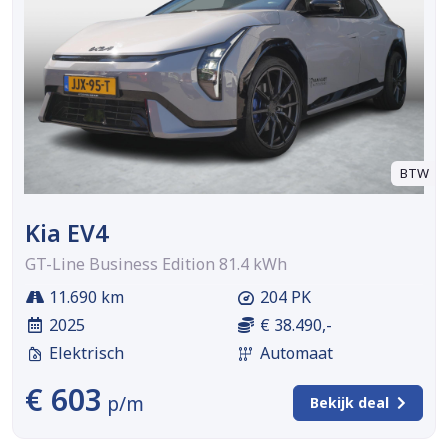
BTW
Kia EV4
GT-Line Business Edition 81.4 kWh
11.690 km
204 PK
2025
€ 38.490,-
Elektrisch
Automaat
€ 603
p/m
Bekijk deal