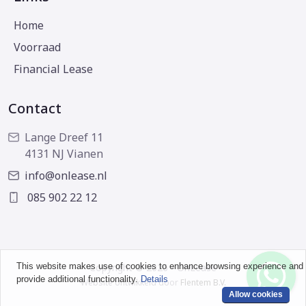
Home
Voorraad
Financial Lease
Contact
Lange Dreef 11
4131 NJ Vianen
info@onlease.nl
085 902 22 12
This website makes use of cookies to enhance browsing experience and
Copyright © 2026 - OnLease
provide additional functionality.
Details
Website ontwikkeld door
Flentem B.V.
Allow cookies