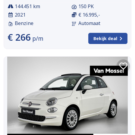
144.451 km
150 PK
2021
€ 16.995,-
Benzine
Automaat
€ 266
p/m
Bekijk deal