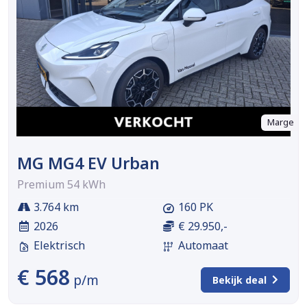
Marge
MG MG4 EV Urban
Premium 54 kWh
3.764 km
160 PK
2026
€ 29.950,-
Elektrisch
Automaat
€ 568
p/m
Bekijk deal