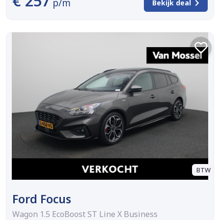
€ 257
p/m
Bekijk deal
BTW
Ford Focus
Wagon 1.5 EcoBoost ST Line X Business