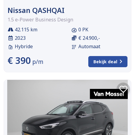
Nissan QASHQAI
1.5 e-Power Business Design
42.115 km
0 PK
2023
€ 24.900,-
Hybride
Automaat
€ 390
p/m
Bekijk deal