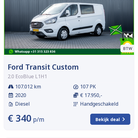
BTW
Ford Transit Custom
2.0 EcoBlue L1H1
107.012 km
107 PK
2020
€ 17.950,-
Diesel
Handgeschakeld
€ 340
p/m
Bekijk deal