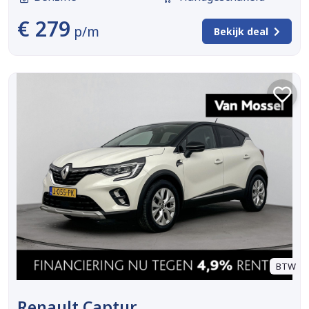
€ 279
p/m
Bekijk deal
BTW
Renault Captur