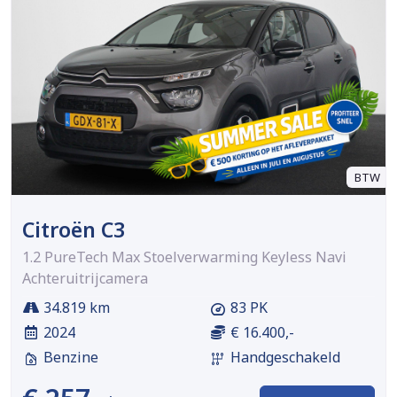
BTW
Citroën C3
1.2 PureTech Max Stoelverwarming Keyless Navi
Achteruitrijcamera
34.819 km
83 PK
2024
€ 16.400,-
Benzine
Handgeschakeld