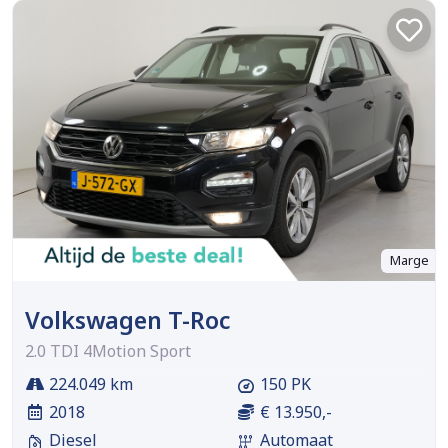
Marge
Volkswagen T-Roc
2.0 TDI 4Motion Sport
224.049 km
150 PK
2018
€ 13.950,-
Diesel
Automaat