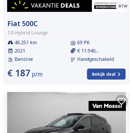
BTW
Fiat 500C
1.0 Hybrid Lounge
46.251 km
69 PK
2021
€ 11.940,-
Benzine
Handgeschakeld
€ 187
p/m
Bekijk deal