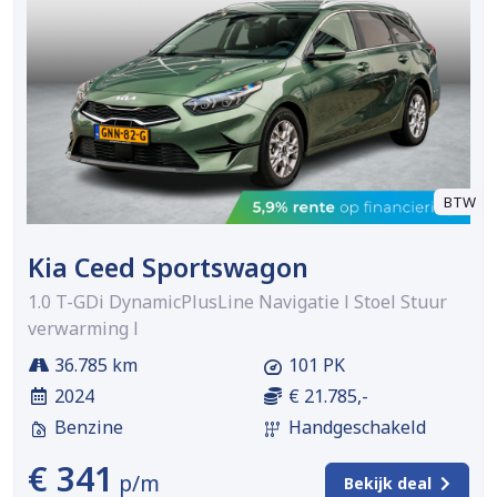
BTW
Kia Ceed Sportswagon
1.0 T-GDi DynamicPlusLine Navigatie l Stoel Stuur
verwarming l
36.785 km
101 PK
2024
€ 21.785,-
Benzine
Handgeschakeld
€ 341
p/m
Bekijk deal