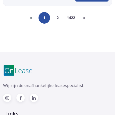
«
1
2
1422
»
Wij zijn de onafhankelijke leasespecialist
Links