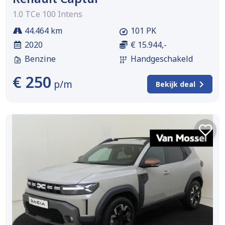
1.0 TCe 100 Intens
44.464 km
101 PK
2020
€ 15.944,-
Benzine
Handgeschakeld
€ 250
p/m
Bekijk deal