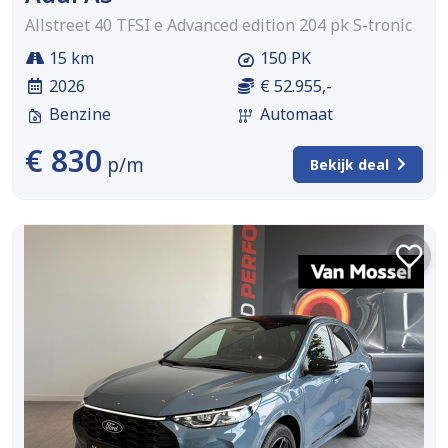
Allstreet 40 TFSI e Advanced edition 204 pk S-tronic
15 km
150 PK
2026
€ 52.955,-
Benzine
Automaat
€ 830
p/m
Bekijk deal