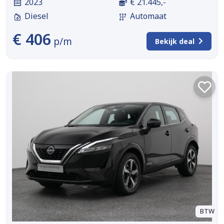
2023
€ 21.445,-
Diesel
Automaat
€ 406
p/m
Bekijk deal
BTW