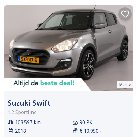
Marge
Suzuki Swift
1.2 Sportline
103.597 km
90 PK
2018
€ 10.950,-