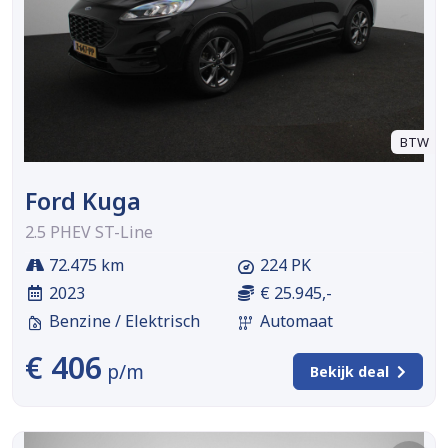
BTW
Ford Kuga
2.5 PHEV ST-Line
72.475 km
224 PK
2023
€ 25.945,-
Benzine / Elektrisch
Automaat
€ 406
p/m
Bekijk deal