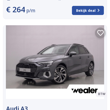
€ 264
p/m
Bekijk deal
BTW
Audi A3