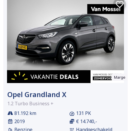
Marge
Opel Grandland X
1.2 Turbo Business +
81.192 km
131 PK
2019
€ 14.740,-
Benzine
Handgeschakeld