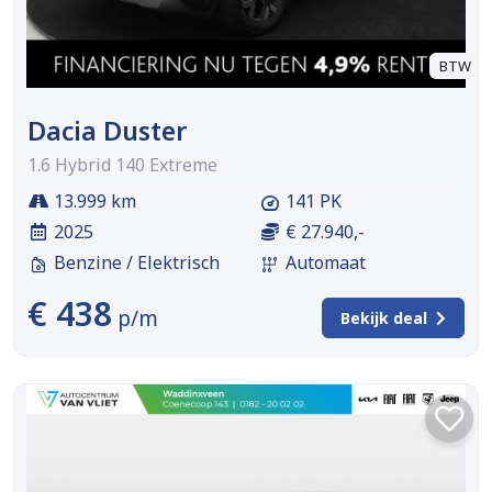
BTW
Dacia Duster
1.6 Hybrid 140 Extreme
13.999 km
141 PK
2025
€ 27.940,-
Benzine / Elektrisch
Automaat
€ 438
p/m
Bekijk deal