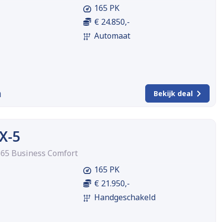
165 PK
€ 24.850,-
Automaat
m
Bekijk deal
X-5
 165 Business Comfort
165 PK
€ 21.950,-
Handgeschakeld