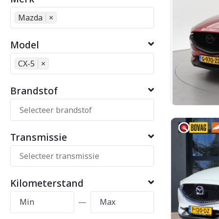
Mazda
×
Model
CX-5
×
Brandstof
Transmissie
Kilometerstand
—