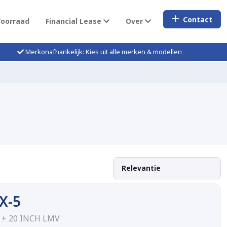
Contact
Voorraad
Financial Lease
Over
Merkonafhankelijk: Kies uit alle merken & modellen
X-5
. + 20 INCH LMV