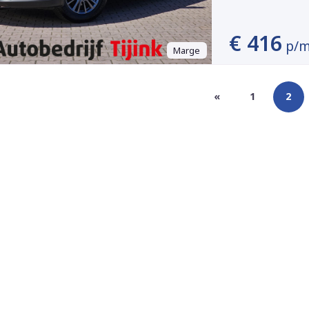
€ 416
p/
Marge
«
1
2