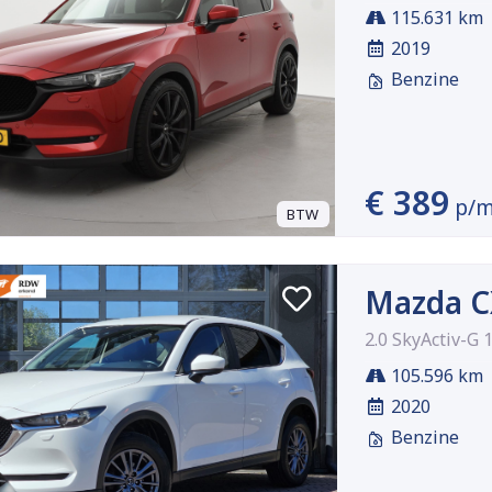
115.631 km
2019
Benzine
€ 389
p/
BTW
Mazda C
2.0 SkyActiv-G
105.596 km
2020
Benzine