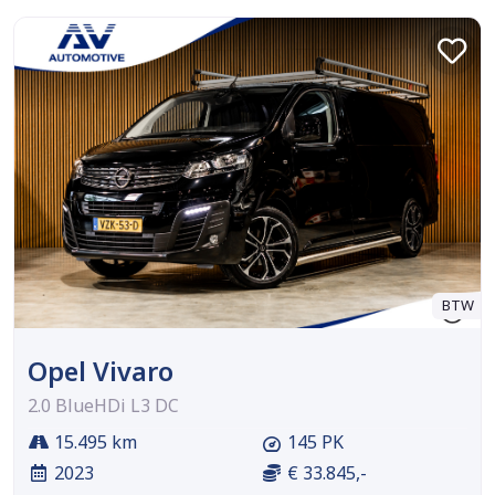
BTW
Opel Vivaro
2.0 BlueHDi L3 DC
15.495 km
145 PK
2023
€ 33.845,-