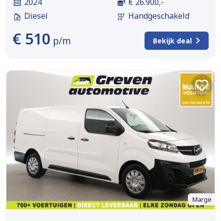
2024
€ 26.900,-
Diesel
Handgeschakeld
€ 510
p/m
Bekijk deal
Marge