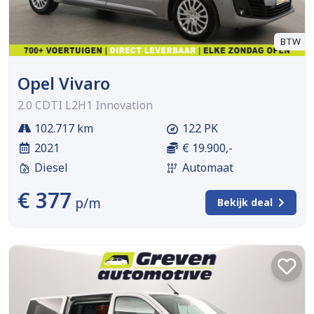
BTW
Opel Vivaro
2.0 CDTI L2H1 Innovation
102.717 km
122 PK
2021
€ 19.900,-
Diesel
Automaat
€ 377
p/m
Bekijk deal