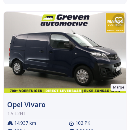
Marge
Opel Vivaro
1.5 L2H1
14.937 km
102 PK