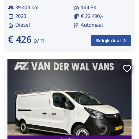
39.403 km
144 PK
2023
€ 22.490,-
Diesel
Automaat
€ 426
p/m
Bekijk deal