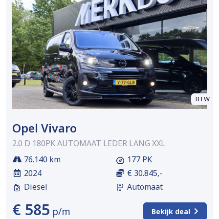
BTW
Opel Vivaro
2.0 D 180PK AUTOMAAT LEDER LANG XXL
76.140 km
177 PK
2024
€ 30.845,-
Diesel
Automaat
€ 585
p/m
Bekijk deal