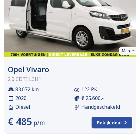
Marge
Opel Vivaro
2.0 CDTI L3H1
83.072 km
122 PK
2020
€ 25.600,-
Diesel
Handgeschakeld
€ 485
p/m
Bekijk deal