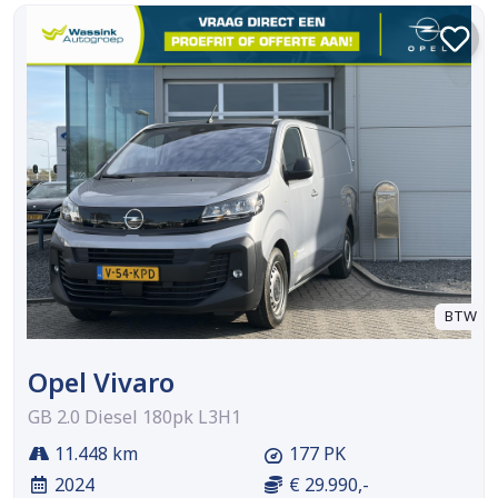
BTW
Opel Vivaro
GB 2.0 Diesel 180pk L3H1
11.448 km
177 PK
2024
€ 29.990,-