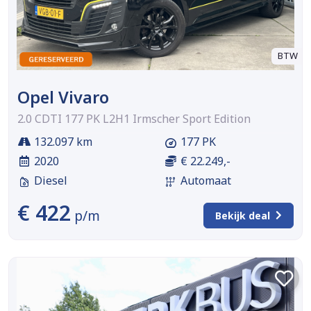
BTW
Opel Vivaro
2.0 CDTI 177 PK L2H1 Irmscher Sport Edition
132.097 km
177 PK
2020
€ 22.249,-
Diesel
Automaat
€ 422
p/m
Bekijk deal