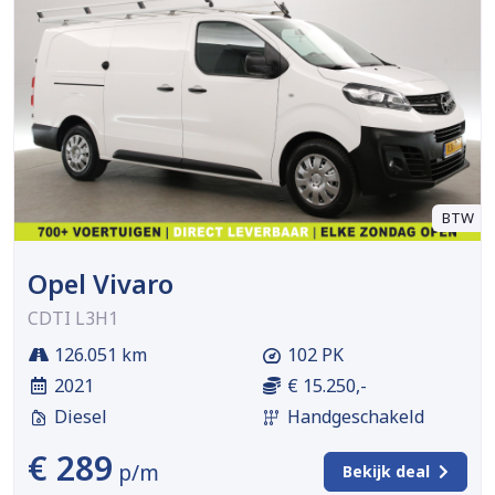
BTW
Opel Vivaro
CDTI L3H1
126.051 km
102 PK
2021
€ 15.250,-
Diesel
Handgeschakeld
€ 289
p/m
Bekijk deal