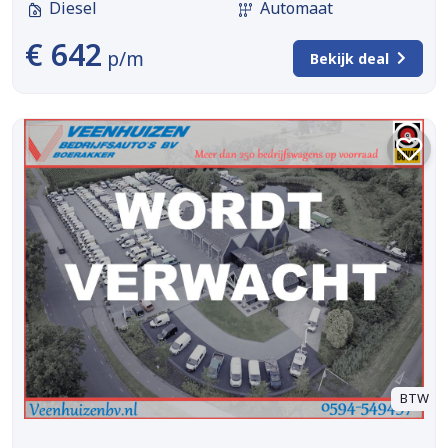
Diesel
Automaat
€ 642
p/m
Bekijk deal
BTW