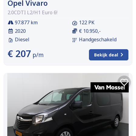
Opel Vivaro
2.0CDTI L2/H1 Euro 6!
97.877 km
122 PK
2020
€ 10.950,-
Diesel
Handgeschakeld
€ 207
p/m
Bekijk deal