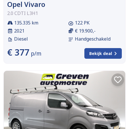
Opel Vivaro
2.0 CDTI L3H1
135.335 km
122 PK
2021
€ 19.900,-
Diesel
Handgeschakeld
€ 377
p/m
Bekijk deal