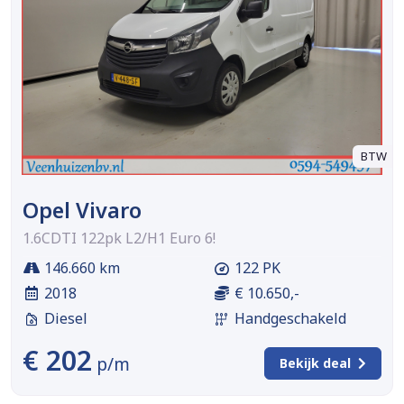
BTW
Opel Vivaro
1.6CDTI 122pk L2/H1 Euro 6!
146.660 km
122 PK
2018
€ 10.650,-
Diesel
Handgeschakeld
€ 202
p/m
Bekijk deal