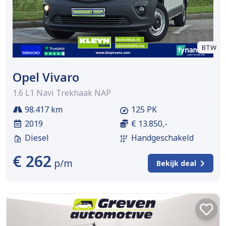
BTW
Opel Vivaro
1.6 L1 Navi Trekhaak NAP
98.417 km
125 PK
2019
€ 13.850,-
Diesel
Handgeschakeld
€ 262
p/m
Bekijk deal