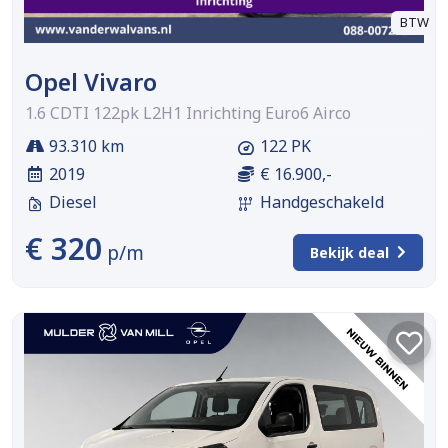
BTW
Opel Vivaro
1.6 CDTI 122pk L2H1 Inrichting Euro6 Airco
93.310 km
122 PK
2019
€ 16.900,-
Diesel
Handgeschakeld
€ 320
p/m
Bekijk deal