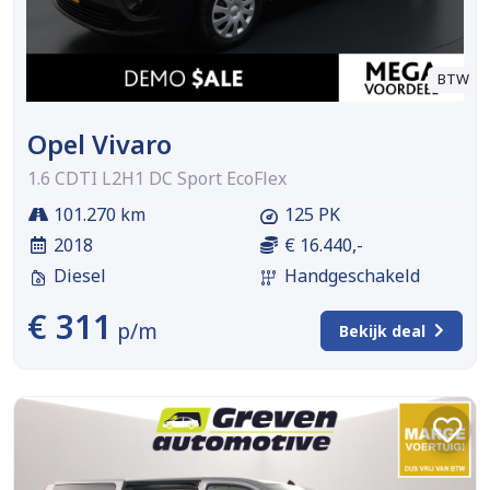
BTW
Opel Vivaro
1.6 CDTI L2H1 DC Sport EcoFlex
101.270 km
125 PK
2018
€ 16.440,-
Diesel
Handgeschakeld
€ 311
p/m
Bekijk deal