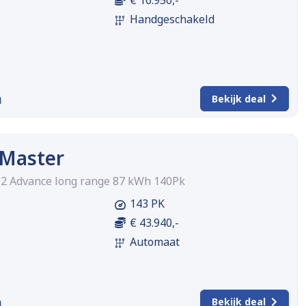
€ 16.950,-
Handgeschakeld
m
Bekijk deal
 Master
2 Advance long range 87 kWh 140Pk
143 PK
€ 43.940,-
Automaat
m
Bekijk deal