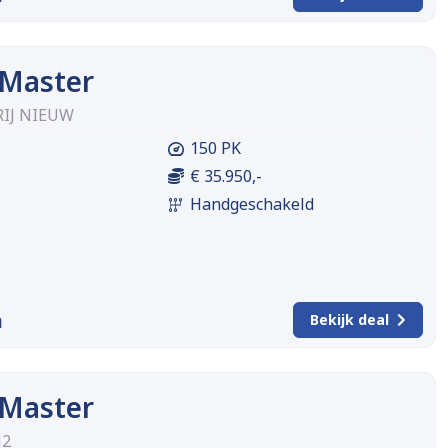
 Master
RIJ NIEUW
150 PK
€ 35.950,-
Handgeschakeld
m
Bekijk deal
 Master
H2