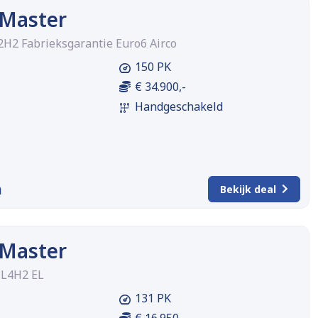
 Master
L2H2 Fabrieksgarantie Euro6 Airco
150 PK
€ 34.900,-
Handgeschakeld
m
Bekijk deal
 Master
0 L4H2 EL
131 PK