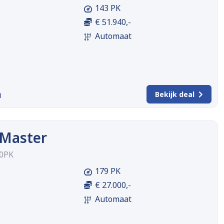
143 PK
€ 51.940,-
Automaat
m
Bekijk deal
 Master
80PK
179 PK
€ 27.000,-
Automaat