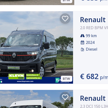
Renault
2.0 RED BPM V
99 km
2024
Diesel
€ 682
p/
BTW
Renault
2.3 DCI 150 L3