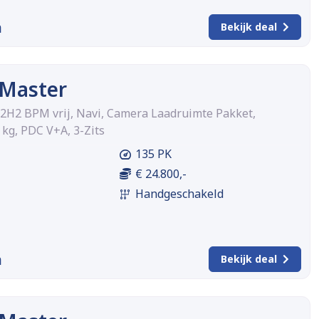
m
Bekijk deal
 Master
 L2H2 BPM vrij, Navi, Camera Laadruimte Pakket,
 kg, PDC V+A, 3-Zits
135 PK
€ 24.800,-
Handgeschakeld
m
Bekijk deal