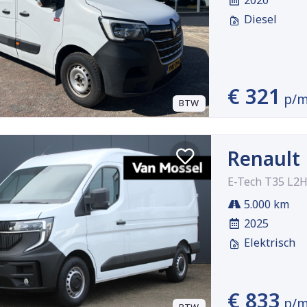
2020
Diesel
€ 321
p/
BTW
Renault
E-Tech T35 L2H
5.000 km
2025
Elektrisch
€ 833
p/
BTW