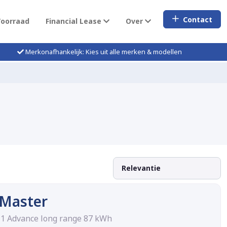
Contact
Voorraad
Financial Lease
Over
Merkonafhankelijk: Kies uit alle merken & modellen
 Master
1 Advance long range 87 kWh