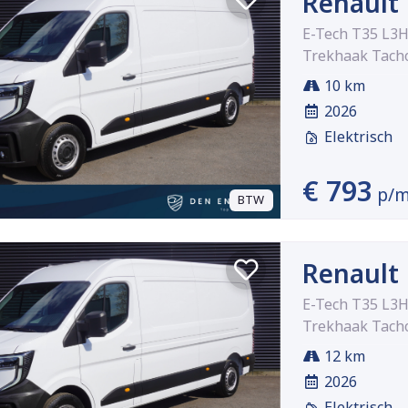
Renault
E-Tech T35 L3
Trekhaak Tacho
10 km
2026
Elektrisch
€ 793
p/
BTW
Renault
E-Tech T35 L3
Trekhaak Tacho
12 km
2026
Elektrisch