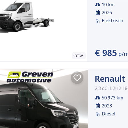
10 km
2026
Elektrisch
€ 985
p/
BTW
Renault
2.3 dCi L2H2 1
50.973 km
2023
Diesel