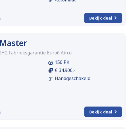
m
Bekijk deal
 Master
L2H2 Fabrieksgarantie Euro6 Airco
150 PK
€ 34.900,-
Handgeschakeld
m
Bekijk deal