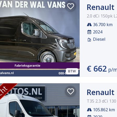
Renault
2.0 dCi 150pk 
36.700 km
2024
Diesel
€ 662
p/
BTW
Renault
T35 2.3 dCi 13
105.862 km