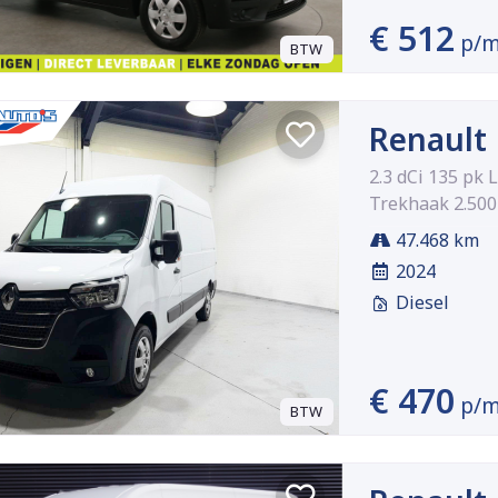
€ 512
p/
BTW
Renault
2.3 dCi 135 pk
Trekhaak 2.500
47.468 km
2024
Diesel
€ 470
p/
BTW