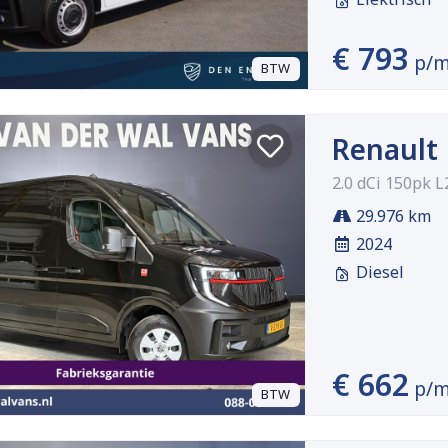
€ 793
p/
BTW
Renault
2.0 dCi 150pk 
29.976 km
2024
Diesel
€ 662
p/
BTW