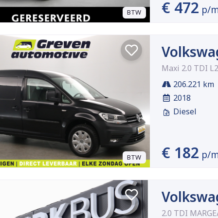
€ 472
p/
BTW
Volkswa
Maxi 2.0 TDI L
206.221 km
2018
Diesel
€ 182
p/
BTW
Volkswa
2.0 TDI MARGE