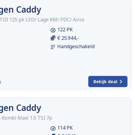
gen Caddy
 TDI 125 pk LED/ Lage KM/ PDC/ Airco
122 PK
€ 25.944,-
Handgeschakeld
m
Bekijk deal
gen Caddy
 Kombi Maxi 1.5 TSI 7p
114 PK