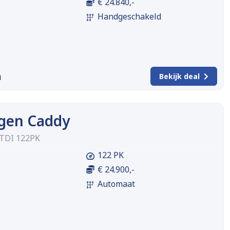
€ 24.840,-
Handgeschakeld
m
Bekijk deal
gen Caddy
 TDI 122PK
122 PK
€ 24.900,-
Automaat