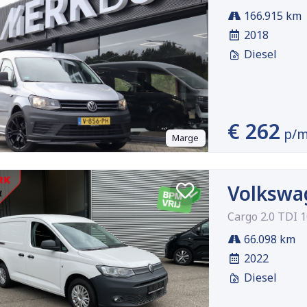
166.915 km
2018
Diesel
€ 262
p/
Marge
Volkswa
Cargo 2.0 TDI 
66.098 km
2022
Diesel