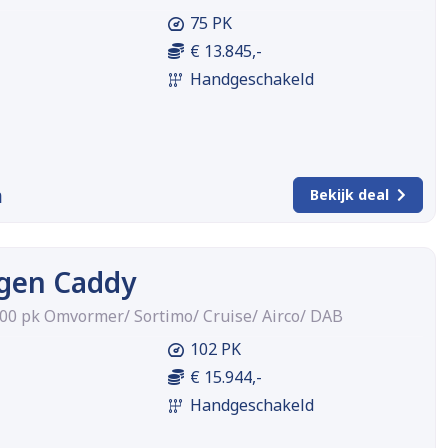
75 PK
€ 13.845,-
Handgeschakeld
m
Bekijk deal
gen Caddy
100 pk Omvormer/ Sortimo/ Cruise/ Airco/ DAB
102 PK
€ 15.944,-
Handgeschakeld