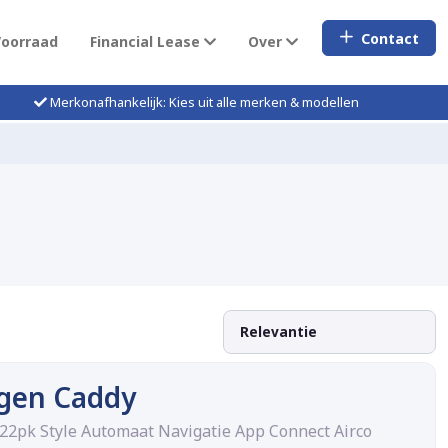
Contact
Voorraad
Financial Lease
Over
Merkonafhankelijk: Kies uit alle merken & modellen
gen Caddy
122pk Style Automaat Navigatie App Connect Airco