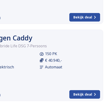
m
Bekijk deal
gen Caddy
ybride Life DSG 7-Persoons
150 PK
€ 40.940,-
ektrisch
Automaat
m
Bekijk deal