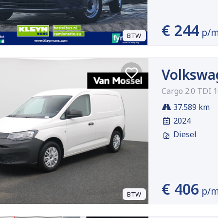
€ 244
p/
BTW
Volkswa
Cargo 2.0 TDI 
37.589 km
2024
Diesel
€ 406
p/
BTW