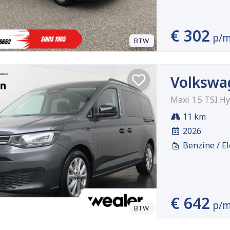
€ 302
p/
BTW
Volkswa
Maxi 1.5 TSI H
11 km
2026
Benzine / El
€ 642
p/
BTW