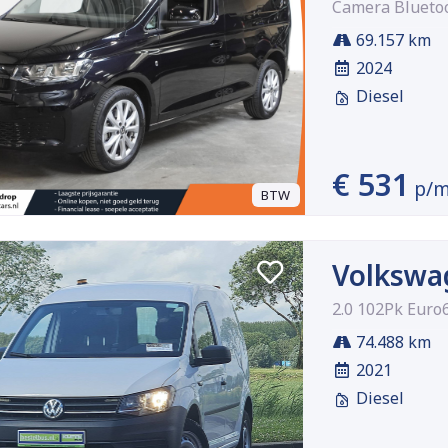
Camera Bluetoo
69.157 km
2024
Diesel
€ 531
p/
BTW
Volkswa
2.0 102Pk Euro6
74.488 km
2021
Diesel