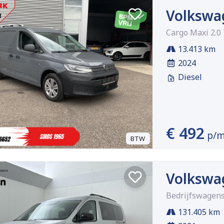
Volkswa
Cargo Maxi 2.0
13.413 km
2024
Diesel
€ 492
p/
BTW
Volkswa
Bedrijfswagens
131.405 km