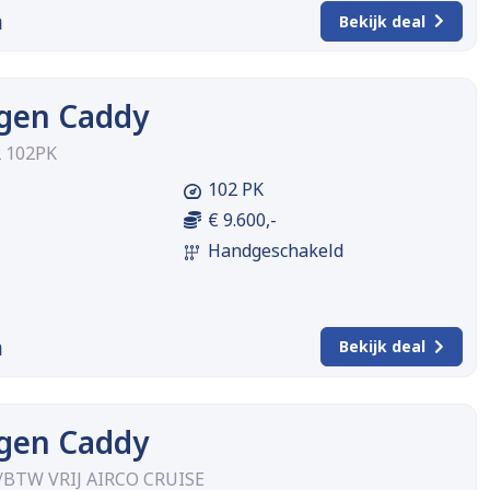
m
Bekijk deal
gen Caddy
2 102PK
102 PK
€ 9.600,-
Handgeschakeld
m
Bekijk deal
gen Caddy
/BTW VRIJ AIRCO CRUISE