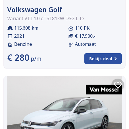
Volkswagen Golf
Variant VIII 1.0 eTSI 81kW DSG Life
115.608 km
110 PK
2021
€ 17.900,-
Benzine
Automaat
€ 280
p/m
Bekijk deal