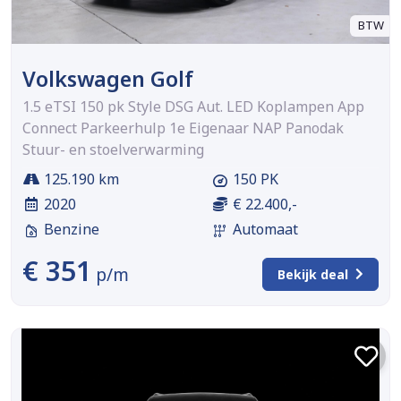
BTW
Volkswagen Golf
1.5 eTSI 150 pk Style DSG Aut. LED Koplampen App
Connect Parkeerhulp 1e Eigenaar NAP Panodak
Stuur- en stoelverwarming
125.190 km
150 PK
2020
€ 22.400,-
Benzine
Automaat
€ 351
p/m
Bekijk deal