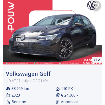
BTW
Volkswagen Golf
1.0 eTSI 110pk DSG Life
58.909 km
110 PK
2023
€ 24.300,-
Benzine
Automaat