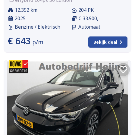
1.5 eHybrid 204pk 50 Edition
12.352 km
204 PK
2025
€ 33.900,-
Benzine / Elektrisch
Automaat
€ 643
p/m
Bekijk deal