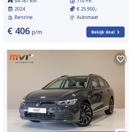
54.187 km
110 PK
2024
€ 25.950,-
Benzine
Automaat
€ 406
p/m
Bekijk deal