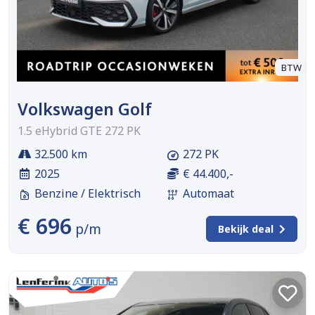
BTW
Volkswagen Golf
1.5 eHybrid GTE 272 PK
32.500 km
272 PK
2025
€ 44.400,-
Benzine / Elektrisch
Automaat
€ 696
p/m
Bekijk deal