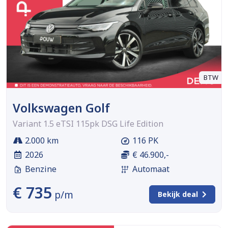
BTW
Volkswagen Golf
Variant 1.5 eTSI 115pk DSG Life Edition
2.000 km
116 PK
2026
€ 46.900,-
Benzine
Automaat
€ 735
p/m
Bekijk deal