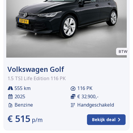
BTW
Volkswagen Golf
1.5 TSI Life Edition 116 PK
555 km
116 PK
2025
€ 32.900,-
Benzine
Handgeschakeld
€ 515
p/m
Bekijk deal