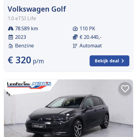
Volkswagen Golf
1.0 eTSI Life
78.589 km
110 PK
2023
€ 20.440,-
Benzine
Automaat
€ 320
p/m
Bekijk deal