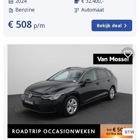
2024
€ 32.400,-
Benzine
Automaat
€ 508
p/m
Bekijk deal
BTW