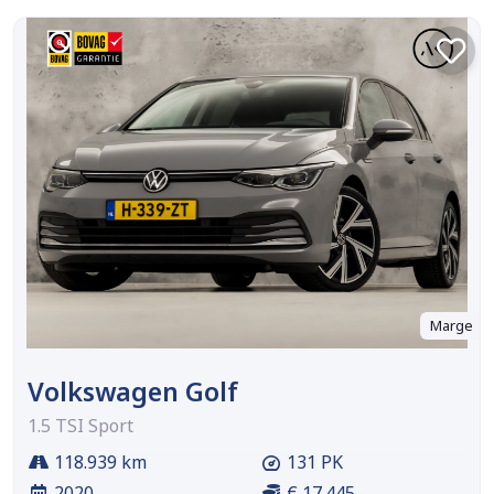
Marge
Volkswagen Golf
1.5 TSI Sport
118.939 km
131 PK
2020
€ 17.445,-