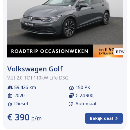
BTW
Volkswagen Golf
VIII 2.0 TDI 110kW Life DSG
59.426 km
150 PK
2020
€ 24.900,-
Diesel
Automaat
€ 390
p/m
Bekijk deal