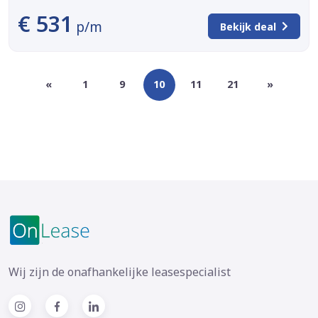
€ 531
p/m
Bekijk deal
«
1
9
10
11
21
»
Wij zijn de onafhankelijke leasespecialist