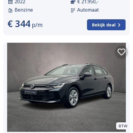
2022
€ 21.950,-
Benzine
Automaat
€ 344
p/m
Bekijk deal
BTW