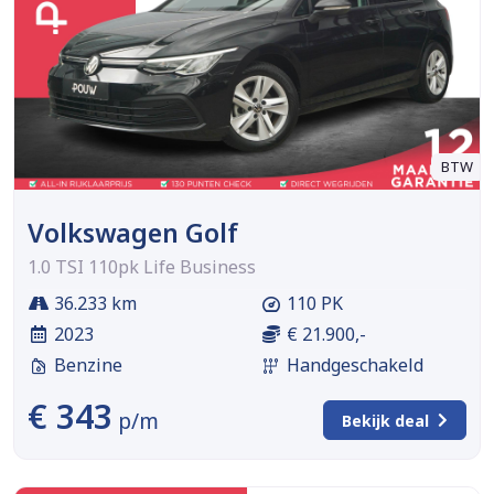
BTW
Volkswagen Golf
1.0 TSI 110pk Life Business
36.233 km
110 PK
2023
€ 21.900,-
Benzine
Handgeschakeld
€ 343
p/m
Bekijk deal