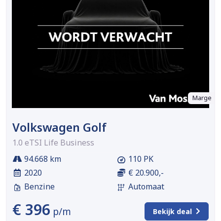
Marge
Volkswagen Golf
1.0 eTSI Life Business
94.668 km
110 PK
2020
€ 20.900,-
Benzine
Automaat
€ 396
p/m
Bekijk deal