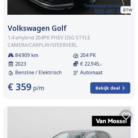
BTW
Volkswagen Golf
1.4 eHybrid 204PK PHEV DSG STYLE
CAMERA/CARPLAY/SFEERVERL.
84.909 km
204 PK
2023
€ 22.945,-
Benzine / Elektrisch
Automaat
€ 359
p/m
Bekijk deal