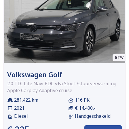
BTW
Volkswagen Golf
2.0 TDI Life Navi PDC v+a Stoel-/stuurverwarming
Apple Carplay Adaptive cruise
281.422 km
116 PK
2021
€ 14.400,-
Diesel
Handgeschakeld