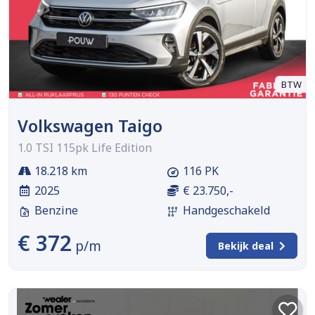
BTW
Volkswagen Taigo
1.0 TSI 115pk Life Edition
18.218 km
116 PK
2025
€ 23.750,-
Benzine
Handgeschakeld
€ 372
p/m
Bekijk deal