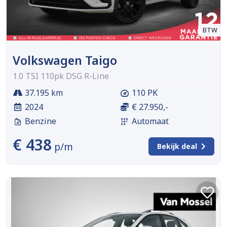
BTW
Volkswagen Taigo
1.0 TSI 110pk DSG R-Line
37.195 km
110 PK
2024
€ 27.950,-
Benzine
Automaat
€ 438
p/m
Bekijk deal