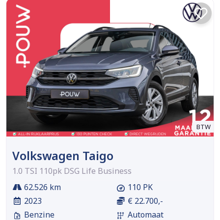
BTW
Volkswagen Taigo
1.0 TSI 110pk DSG Life Business
62.526 km
110 PK
2023
€ 22.700,-
Benzine
Automaat