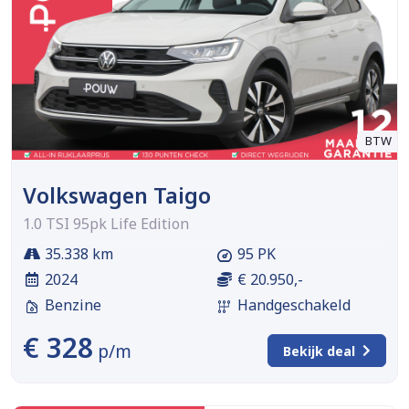
BTW
Volkswagen Taigo
1.0 TSI 95pk Life Edition
35.338 km
95 PK
2024
€ 20.950,-
Benzine
Handgeschakeld
€ 328
p/m
Bekijk deal