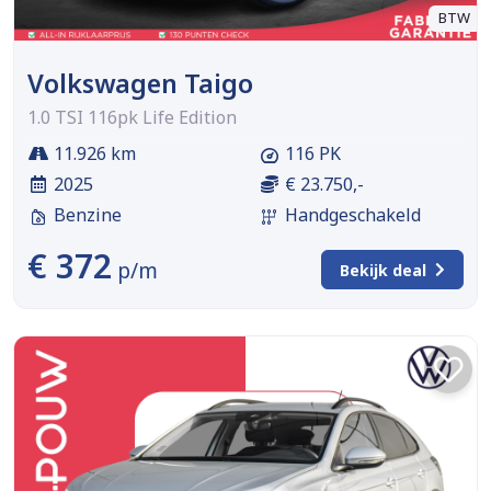
BTW
Volkswagen Taigo
1.0 TSI 116pk Life Edition
11.926 km
116 PK
2025
€ 23.750,-
Benzine
Handgeschakeld
€ 372
p/m
Bekijk deal