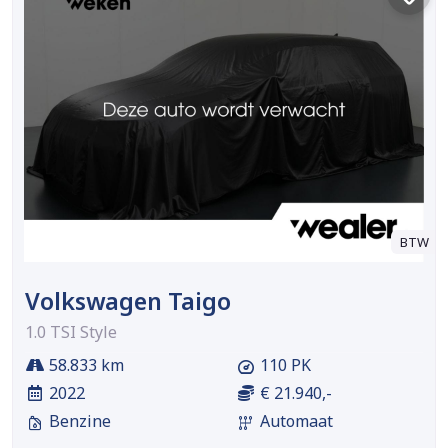
BTW
Volkswagen Taigo
1.0 TSI Style
58.833 km
110 PK
2022
€ 21.940,-
Benzine
Automaat