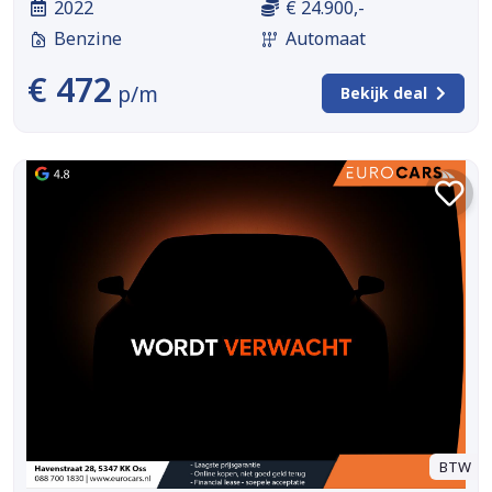
2022
€ 24.900,-
Benzine
Automaat
€ 472
p/m
Bekijk deal
BTW