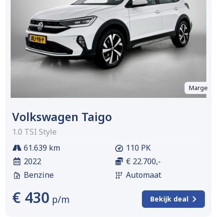
Marge
Volkswagen Taigo
1.0 TSI Style
61.639 km
110 PK
2022
€ 22.700,-
Benzine
Automaat
€ 430
p/m
Bekijk deal