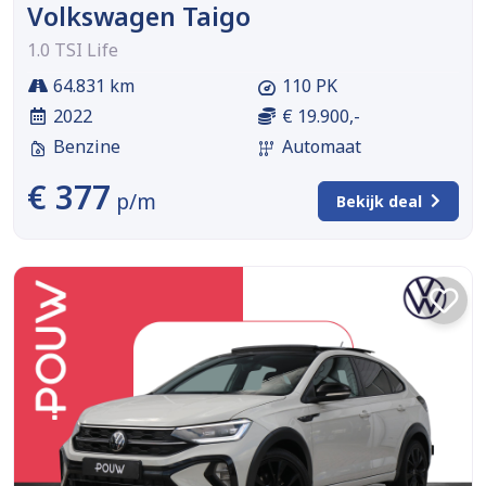
Volkswagen Taigo
1.0 TSI Life
64.831 km
110 PK
2022
€ 19.900,-
Benzine
Automaat
€ 377
p/m
Bekijk deal