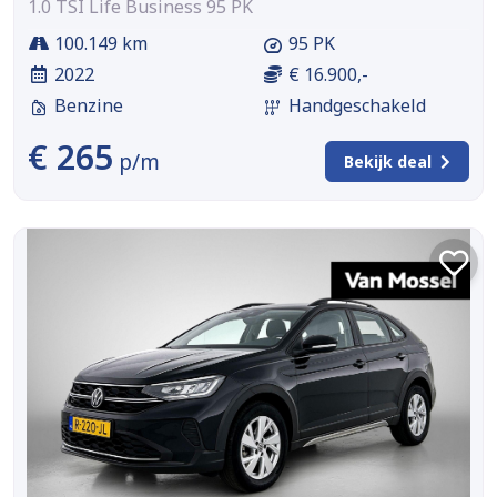
1.0 TSI Life Business 95 PK
100.149 km
95 PK
2022
€ 16.900,-
Benzine
Handgeschakeld
€ 265
p/m
Bekijk deal