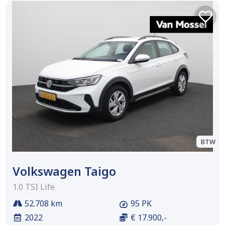
BTW
Volkswagen Taigo
1.0 TSI Life
52.708 km
95 PK
2022
€ 17.900,-