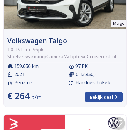
Marge
Volkswagen Taigo
1.0 TSI Life 96pk
Stoelverwarming/Camera/AdaptieveCruisecontrol
159.656 km
97 PK
2021
€ 13.950,-
Benzine
Handgeschakeld
€ 264
p/m
Bekijk deal