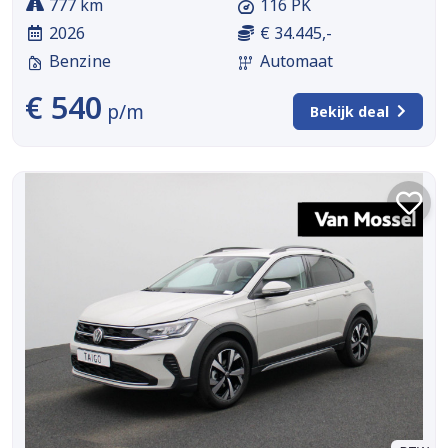
777 km
116 PK
2026
€ 34.445,-
Benzine
Automaat
€ 540
p/m
Bekijk deal