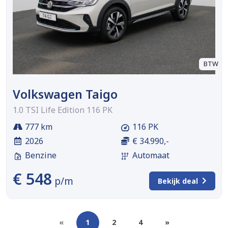
BTW
Volkswagen Taigo
1.0 TSI Life Edition 116 PK
777 km
116 PK
2026
€ 34.990,-
Benzine
Automaat
€ 548
p/m
Bekijk deal
«
1
2
4
»