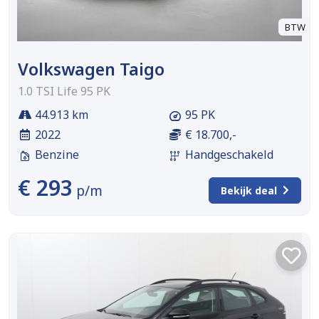
BTW
Volkswagen Taigo
1.0 TSI Life 95 PK
44.913 km
95 PK
2022
€ 18.700,-
Benzine
Handgeschakeld
€ 293
p/m
Bekijk deal