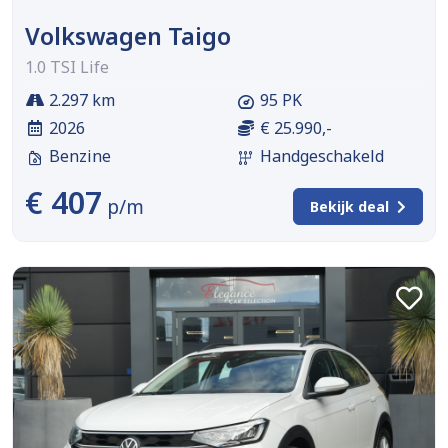
Volkswagen Taigo
1.0 TSI Life
2.297 km
95 PK
2026
€ 25.990,-
Benzine
Handgeschakeld
€ 407
p/m
Bekijk deal