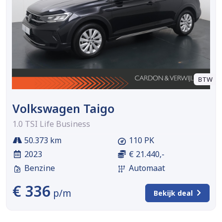
BTW
Volkswagen Taigo
1.0 TSI Life Business
50.373 km
110 PK
2023
€ 21.440,-
Benzine
Automaat
€ 336
p/m
Bekijk deal