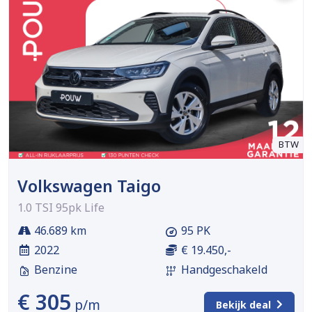
BTW
Volkswagen Taigo
1.0 TSI 95pk Life
46.689 km
95 PK
2022
€ 19.450,-
Benzine
Handgeschakeld
€ 305
p/m
Bekijk deal