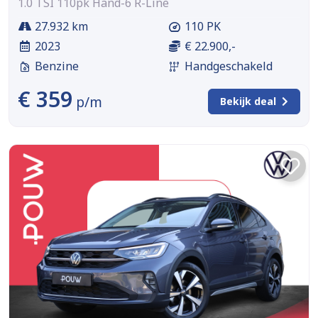
1.0 TSI 110pk Hand-6 R-Line
27.932 km
110 PK
2023
€ 22.900,-
Benzine
Handgeschakeld
€ 359
p/m
Bekijk deal