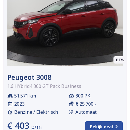
BTW
Peugeot 3008
1.6 HYbrid4 300 GT Pack Business
51.571 km
300 PK
2023
€ 25.700,-
Benzine / Elektrisch
Automaat
€ 403
p/m
Bekijk deal