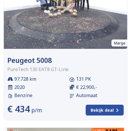
Marge
Peugeot 5008
PureTech 130 EAT8 GT-Line
97.728 km
131 PK
2020
€ 22.900,-
Benzine
Automaat
€ 434
p/m
Bekijk deal