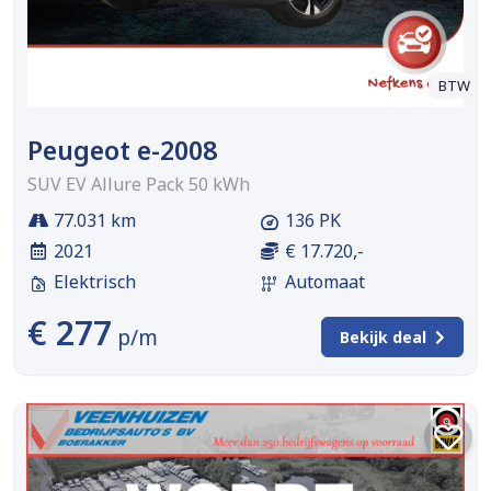
BTW
Peugeot e-2008
SUV EV Allure Pack 50 kWh
77.031 km
136 PK
2021
€ 17.720,-
Elektrisch
Automaat
€ 277
p/m
Bekijk deal