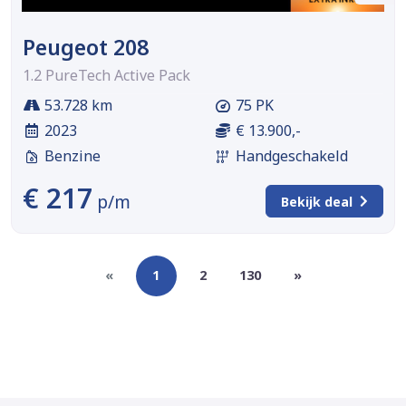
Peugeot 208
1.2 PureTech Active Pack
53.728 km
75 PK
2023
€ 13.900,-
Benzine
Handgeschakeld
€ 217
p/m
Bekijk deal
«
1
2
130
»