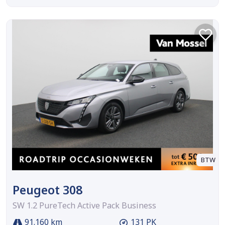
BTW
Peugeot 308
SW 1.2 PureTech Active Pack Business
91.160 km
131 PK