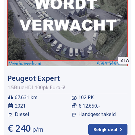
BTW
Peugeot Expert
1.5BlueHDI 100pk Euro 6!
67.631 km
102 PK
2021
€ 12.650,-
Diesel
Handgeschakeld
€ 240
p/m
Bekijk deal