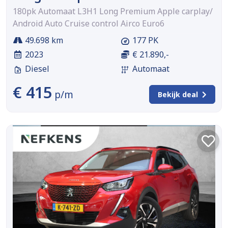
180pk Automaat L3H1 Long Premium Apple carplay/
Android Auto Cruise control Airco Euro6
49.698 km
177 PK
2023
€ 21.890,-
Diesel
Automaat
€ 415
p/m
Bekijk deal