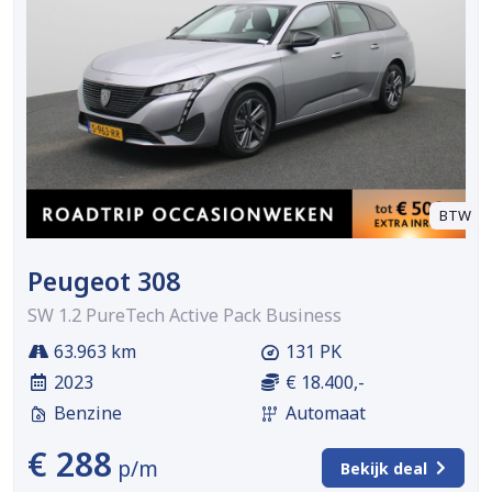
BTW
Peugeot 308
SW 1.2 PureTech Active Pack Business
63.963 km
131 PK
2023
€ 18.400,-
Benzine
Automaat
€ 288
p/m
Bekijk deal