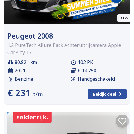
BTW
Peugeot 2008
1.2 PureTech Allure Pack Achteruitrijcamera Apple
CarPlay 17"
80.821 km
102 PK
2021
€ 14.750,-
Benzine
Handgeschakeld
€ 231
p/m
Bekijk deal