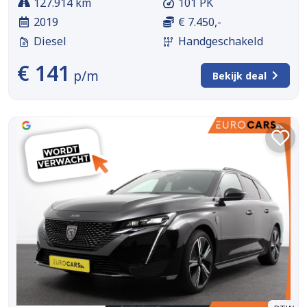
127.914 km
101 PK
2019
€ 7.450,-
Diesel
Handgeschakeld
€ 141
p/m
Bekijk deal