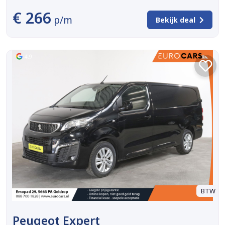
€ 266
p/m
Bekijk deal
BTW
Peugeot Expert