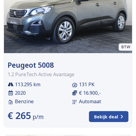
BTW
Peugeot 5008
1.2 PureTech Active Avantage
113.295 km
131 PK
2020
€ 16.900,-
Benzine
Automaat
€ 265
p/m
Bekijk deal