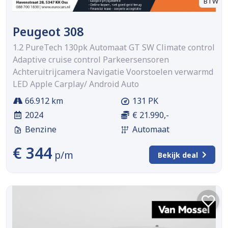
BTW
Peugeot 308
1.2 PureTech 130pk Automaat GT SW Climate control
Adaptive cruise control Parkeersensoren
Achteruitrijcamera Navigatie Voorstoelen verwarmd
LED Apple Carplay/ Android Auto
66.912 km
131 PK
2024
€ 21.990,-
Benzine
Automaat
€ 344
p/m
Bekijk deal