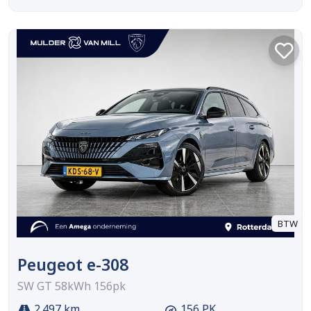
BTW
Peugeot e-308
SW GT 58kWh 156pk
2.497 km
156 PK