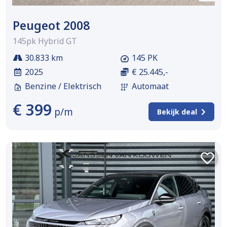
Peugeot 2008
145pk Hybrid GT
30.833 km
145 PK
2025
€ 25.445,-
Benzine / Elektrisch
Automaat
€ 399
p/m
Bekijk deal