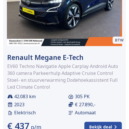
BTW
Renault Megane E-Tech
EV60 Techno Navigatie Apple Carplay Android Auto
360 camera Parkeerhulp Adaptive Cruise Control
Stoel- en stuurverwarming Dodehoekassistent Full
Led Climate Control
42.083 km
305 PK
2023
€ 27.890,-
Elektrisch
Automaat
€ 437
p/m
Bekijk deal