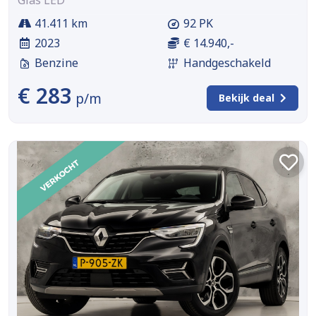
41.411 km
92 PK
2023
€ 14.940,-
Benzine
Handgeschakeld
€ 283
p/m
Bekijk deal