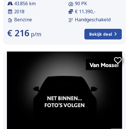
43.856 km
90 PK
2018
€ 11.390,-
Benzine
Handgeschakeld
€ 216
p/m
Bekijk deal