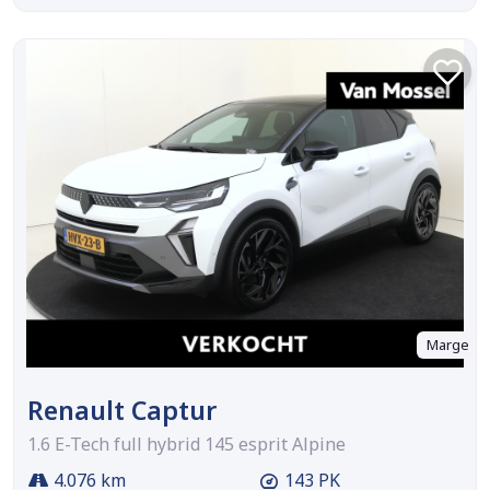
Marge
Renault Captur
1.6 E-Tech full hybrid 145 esprit Alpine
4.076 km
143 PK