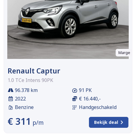
Marge
Renault Captur
1.0 TCe Intens 90PK
96.378 km
91 PK
2022
€ 16.440,-
Benzine
Handgeschakeld
€ 311
p/m
Bekijk deal