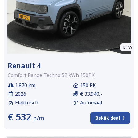
BTW
Renault 4
Comfort Range Techno 52 kWh 150PK
1.870 km
150 PK
2026
€ 33.940,-
Elektrisch
Automaat
€ 532
p/m
Bekijk deal