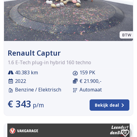
BTW
Renault Captur
1.6 E-Tech plug-in hybrid 160 techno
40.383 km
159 PK
2022
€ 21.900,-
Benzine / Elektrisch
Automaat
€ 343
p/m
Bekijk deal