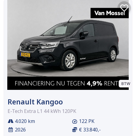
BTW
Renault Kangoo
E-Tech Extra L1 44 kWh 120PK
4.020 km
122 PK
2026
€ 33.840,-