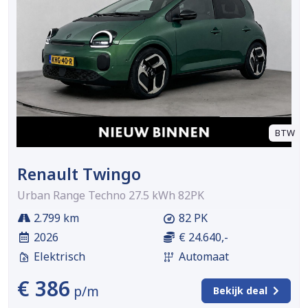
BTW
Renault Twingo
Urban Range Techno 27.5 kWh 82PK
2.799 km
82 PK
2026
€ 24.640,-
Elektrisch
Automaat
€ 386
p/m
Bekijk deal