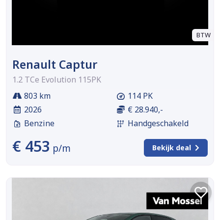
BTW
Renault Captur
1.2 TCe Evolution 115PK
803 km
114 PK
2026
€ 28.940,-
Benzine
Handgeschakeld
€ 453
p/m
Bekijk deal