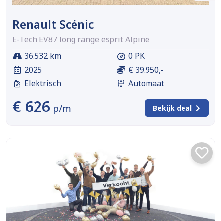
Renault Scénic
E-Tech EV87 long range esprit Alpine
36.532 km
0 PK
2025
€ 39.950,-
Elektrisch
Automaat
€ 626
p/m
Bekijk deal