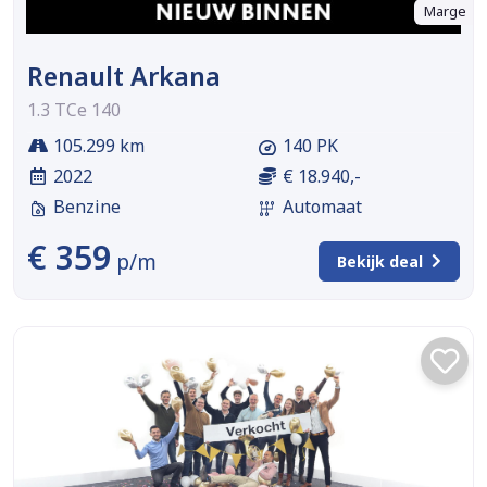
Marge
Renault Arkana
1.3 TCe 140
105.299 km
140 PK
2022
€ 18.940,-
Benzine
Automaat
€ 359
p/m
Bekijk deal