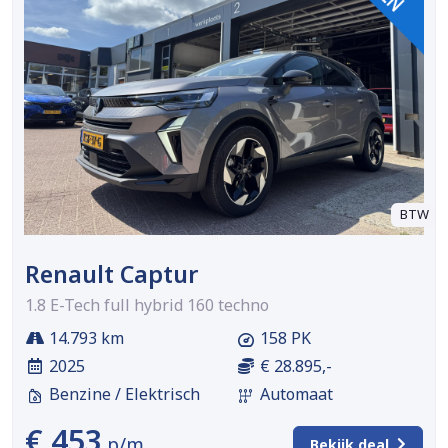
BTW
Renault Captur
1.8 E-Tech full hybrid 160 techno
14.793 km
158 PK
2025
€ 28.895,-
Benzine / Elektrisch
Automaat
€ 453
p/m
Bekijk deal