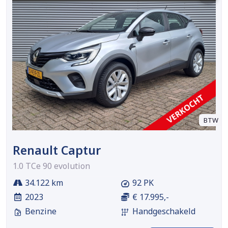
BTW
Renault Captur
1.0 TCe 90 evolution
34.122 km
92 PK
2023
€ 17.995,-
Benzine
Handgeschakeld