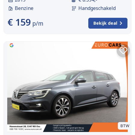
Benzine
Handgeschakeld
€ 159
p/m
Bekijk deal
BTW