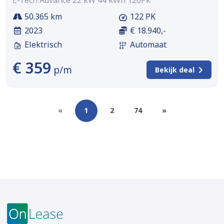
E-Tech Advance 22 kW 44 kWh 120Pk
50.365 km
122 PK
2023
€ 18.940,-
Elektrisch
Automaat
€ 359
p/m
Bekijk deal
«
1
2
74
»