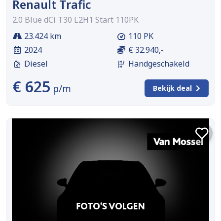
Renault Trafic
2.0 Blue dCi T30 L2H1 Start 110PK
23.424 km
110 PK
2024
€ 32.940,-
Diesel
Handgeschakeld
€ 625
p/m
Bekijk deal