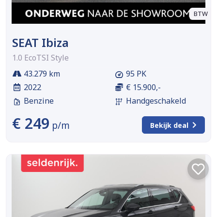
BTW
SEAT Ibiza
1.0 EcoTSI Style
43.279 km
95 PK
2022
€ 15.900,-
Benzine
Handgeschakeld
€ 249
p/m
Bekijk deal