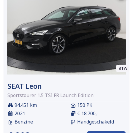
BTW
SEAT Leon
Sportstourer 1.5 TSI FR Launch Edition
94.451 km
150 PK
2021
€ 18.700,-
Benzine
Handgeschakeld