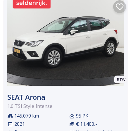
BTW
SEAT Arona
1.0 TSI Style Intense
145.079 km
95 PK
2021
€ 11.400,-