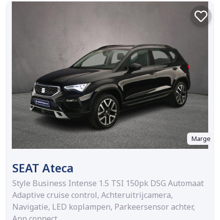
Marge
SEAT Ateca
Style Business Intense 1.5 TSI 150pk DSG Automaat
Adaptive cruise control, Achteruitrijcamera,
Navigatie, LED koplampen, Parkeersensor achter,
App connect