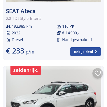
SEAT Ateca
2.0 TDI Style Intens
192.985 km
116 PK
2022
€ 14.900,-
Diesel
Handgeschakeld
€ 233
p/m
Bekijk deal