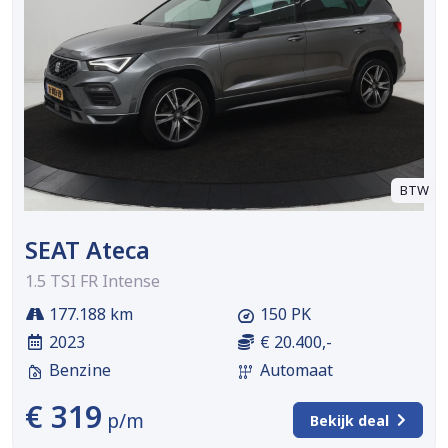
BTW
SEAT Ateca
1.5 TSI FR Intense
177.188 km
150 PK
2023
€ 20.400,-
Benzine
Automaat
€ 319
p/m
Bekijk deal