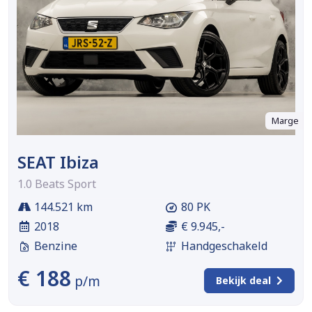
Marge
SEAT Ibiza
1.0 Beats Sport
144.521 km
80 PK
2018
€ 9.945,-
Benzine
Handgeschakeld
€ 188
p/m
Bekijk deal