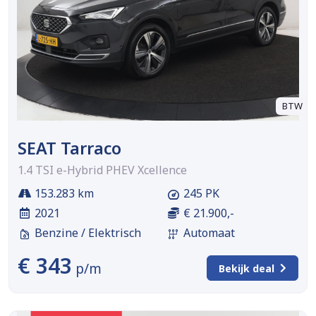
BTW
SEAT Tarraco
1.4 TSI e-Hybrid PHEV Xcellence
153.283 km
245 PK
2021
€ 21.900,-
Benzine / Elektrisch
Automaat
€ 343
p/m
Bekijk deal