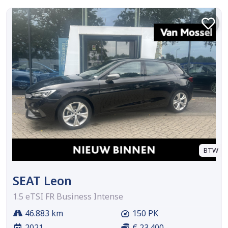
BTW
SEAT Leon
1.5 eTSI FR Business Intense
46.883 km
150 PK
2021
€ 23.400,-