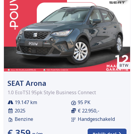
BTW
SEAT Arona
1.0 EcoTSI 95pk Style Business Connect
19.147 km
95 PK
2025
€ 22.950,-
Benzine
Handgeschakeld
€ 359