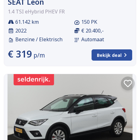
SEAT Leon
1.4 TSI eHybrid PHEV FR
61.142 km
150 PK
2022
€ 20.400,-
Benzine / Elektrisch
Automaat
€ 319
p/m
Bekijk deal