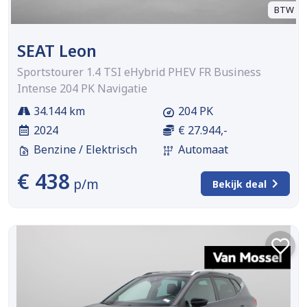
BTW
SEAT Leon
Sportstourer 1.4 TSI eHybrid PHEV FR Business
Intense 204 PK Navigatie
34.144 km
204 PK
2024
€ 27.944,-
Benzine / Elektrisch
Automaat
€ 438
p/m
Bekijk deal