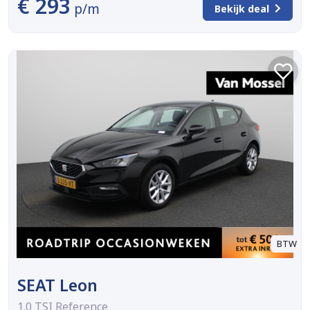
€ 293
p/m
Bekijk deal
BTW
SEAT Leon
1.0 TSI Reference