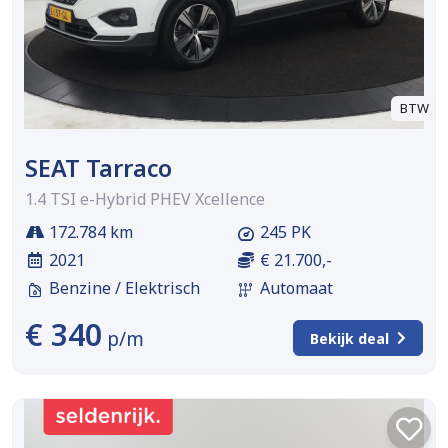
BTW
SEAT Tarraco
1.4 TSI e-Hybrid PHEV Xcellence
172.784 km
245 PK
2021
€ 21.700,-
Benzine / Elektrisch
Automaat
€ 340
p/m
Bekijk deal