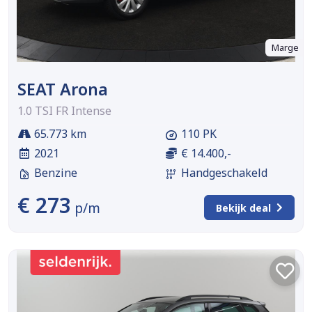
Marge
SEAT Arona
1.0 TSI FR Intense
65.773 km
110 PK
2021
€ 14.400,-
Benzine
Handgeschakeld
€ 273
p/m
Bekijk deal