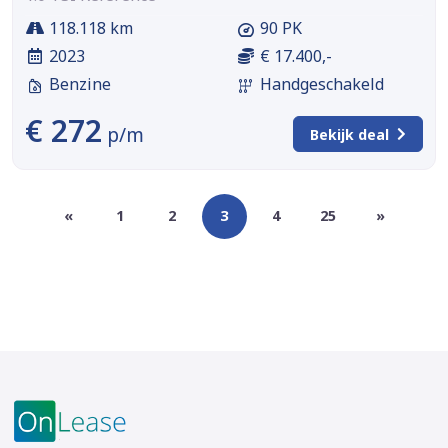
118.118 km
90 PK
2023
€ 17.400,-
Benzine
Handgeschakeld
€ 272
p/m
Bekijk deal
«
1
2
3
4
25
»