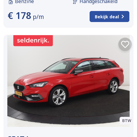
Benzine
Handgeschakeld
€ 178
p/m
Bekijk deal
BTW