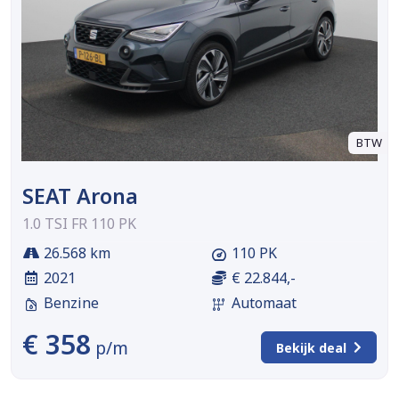
BTW
SEAT Arona
1.0 TSI FR 110 PK
26.568 km
110 PK
2021
€ 22.844,-
Benzine
Automaat
€ 358
p/m
Bekijk deal