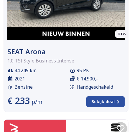
BTW
SEAT Arona
1.0 TSI Style Business Intense
44.249 km
95 PK
2021
€ 14.900,-
Benzine
Handgeschakeld
€ 233
p/m
Bekijk deal