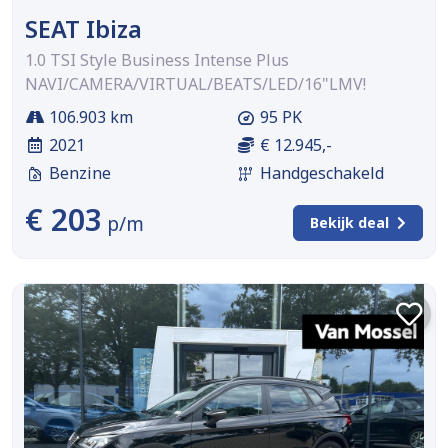
SEAT Ibiza
1.0 TSI Style Business Intense Plus
NAVI/CAMERA/VIRTUAL/BEATS/LED/16"LMV!
106.903 km
95 PK
2021
€ 12.945,-
Benzine
Handgeschakeld
€ 203
p/m
Bekijk deal