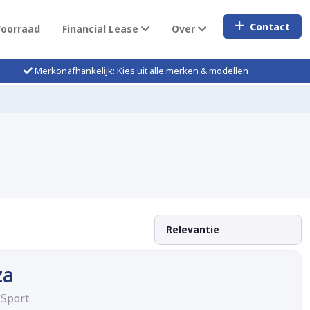
Contact
Voorraad
Financial Lease
Over
Merkonafhankelijk: Kies uit alle merken & modellen
za
 Sport