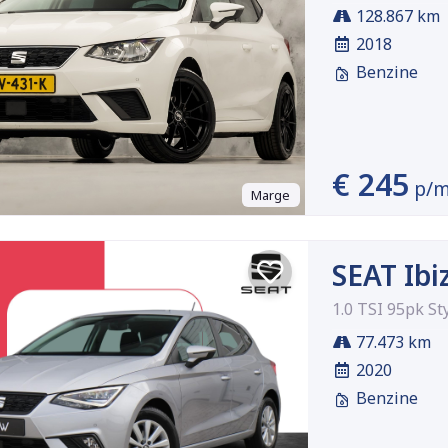
128.867 km
2018
Benzine
€ 245
p/
Marge
SEAT Ibi
1.0 TSI 95pk St
77.473 km
2020
Benzine