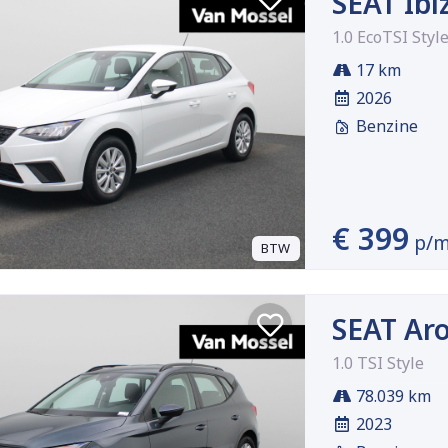
SEAT Ibi
1.0 EcoTSI Styl
17 km
2026
Benzine
€ 399
p/
BTW
SEAT Ar
1.0 TSI Style
78.039 km
2023