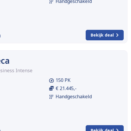
Handgeschakeld
m
Bekijk deal
eca
usiness Intense
150 PK
€ 21.445,-
Handgeschakeld
m
Bekijk deal