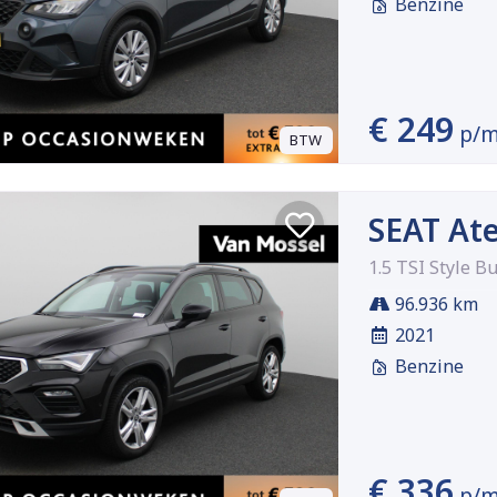
Benzine
€ 249
p/
BTW
SEAT At
1.5 TSI Style B
96.936 km
2021
Benzine
€ 336
p/