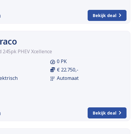
m
Bekijk deal
raco
id 245pk PHEV Xcellence
0 PK
€ 22.750,-
ektrisch
Automaat
m
Bekijk deal