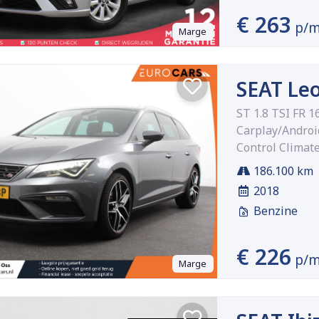
€ 263
p/
Marge
SEAT Le
ST 1.8 TSI FR 
Carplay/Androi
Control Climat
186.100 km
2018
Benzine
€ 226
p/
Marge