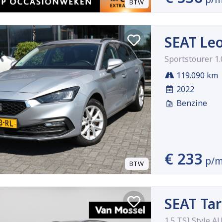
BTW
SEAT Le
Sportstourer 1
119.090 km
2022
Benzine
€ 233
p/
BTW
SEAT Tar
1.5 TSI Style