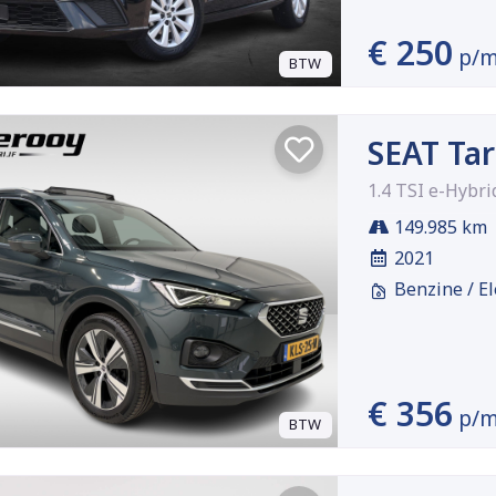
€ 250
p/
BTW
SEAT Tar
1.4 TSI e-Hybr
149.985 km
2021
Benzine / El
€ 356
p/
BTW