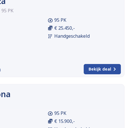
za
e 95 PK
95 PK
€ 25.450,-
Handgeschakeld
m
Bekijk deal
ona
95 PK
€ 15.900,-