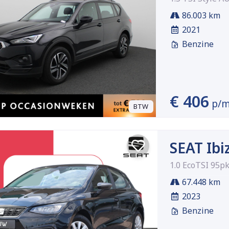
86.003 km
2021
Benzine
€ 406
p/
BTW
SEAT Ibi
1.0 EcoTSI 95pk
67.448 km
2023
Benzine