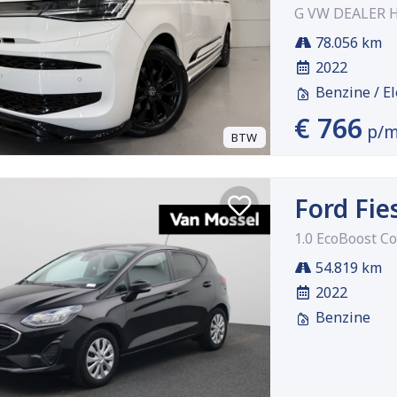
G VW DEALER 
78.056 km
2022
Benzine / El
€ 766
p/
BTW
Ford Fie
1.0 EcoBoost C
54.819 km
2022
Benzine