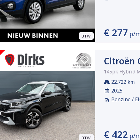
€ 277
p/
BTW
Citroën 
145pk Hybrid 
22.722 km
2025
Benzine / El
€ 422
p/
BTW