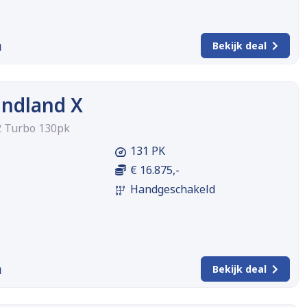
m
Bekijk deal
andland X
.2 Turbo 130pk
131 PK
€ 16.875,-
Handgeschakeld
m
Bekijk deal