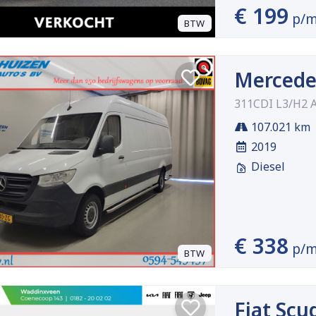
€ 199
p/
BTW
Mercede
311CDI L3/H2 A
107.021 km
2019
Diesel
€ 338
p/
BTW
Fiat Scu