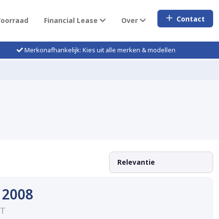
Contact
Voorraad
Financial Lease
Over
Merkonafhankelijk: Kies uit alle merken & modellen
 2008
GT