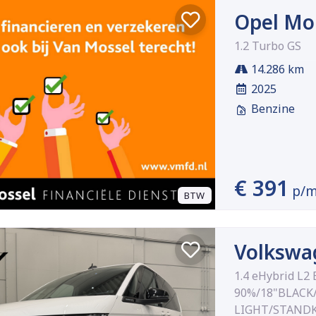
Opel Mo
1.2 Turbo GS
14.286 km
2025
Benzine
€ 391
p/
BTW
Volkswa
1.4 eHybrid 
90%/18"BLACK/
LIGHT/STANDK