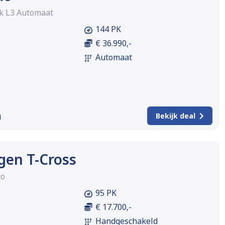
pk L3 Automaat
144 PK
€ 36.990,-
Automaat
m
Bekijk deal
gen T-Cross
co
95 PK
€ 17.700,-
Handgeschakeld