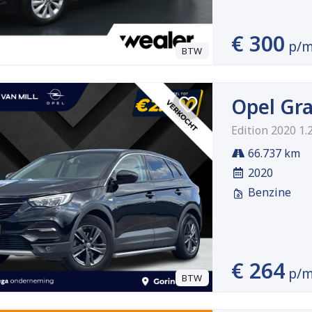
€ 300
p/
BTW
Opel Gr
Edition 2020 1
66.737 km
2020
Benzine
€ 264
p/
BTW