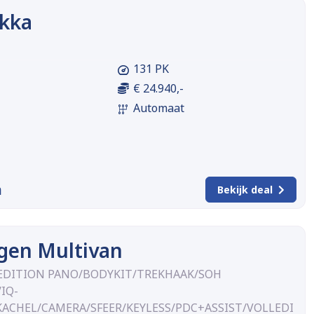
kka
131 PK
€ 24.940,-
Automaat
m
Bekijk deal
gen Multivan
L2 EDITION PANO/BODYKIT/TREKHAAK/SOH
IQ-
ACHEL/CAMERA/SFEER/KEYLESS/PDC+ASSIST/VOLLEDI