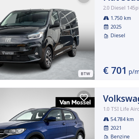
2.0 Diesel 145
1.750 km
2025
Diesel
€ 701
p/
BTW
Volkswa
1.0 TSI Life Air
54.784 km
2021
Benzine