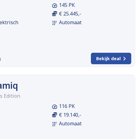
145 PK
€ 25.445,-
ektrisch
Automaat
m
Bekijk deal
amiq
s Edition
116 PK
€ 19.140,-
Automaat