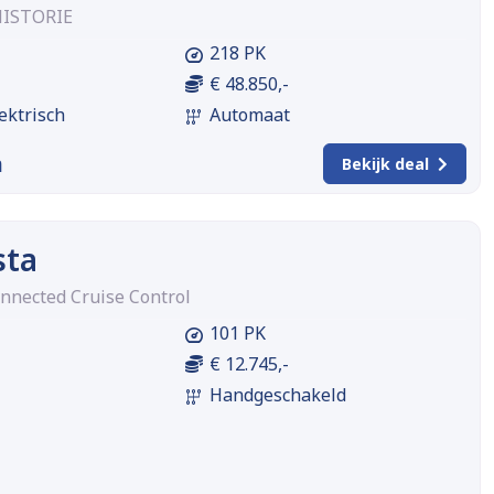
HISTORIE
218 PK
€ 48.850,-
ektrisch
Automaat
m
Bekijk deal
sta
onnected Cruise Control
101 PK
€ 12.745,-
Handgeschakeld