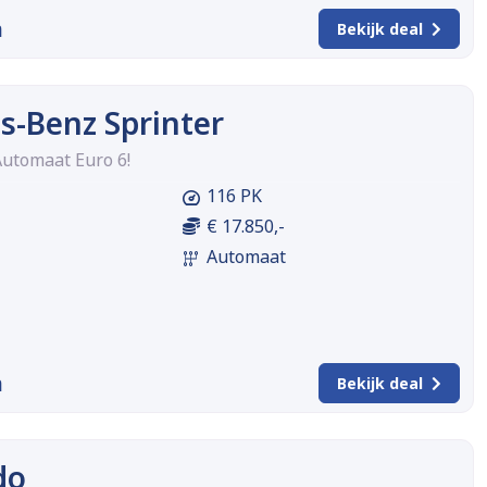
m
Bekijk deal
s-Benz Sprinter
utomaat Euro 6!
116 PK
€ 17.850,-
Automaat
m
Bekijk deal
do