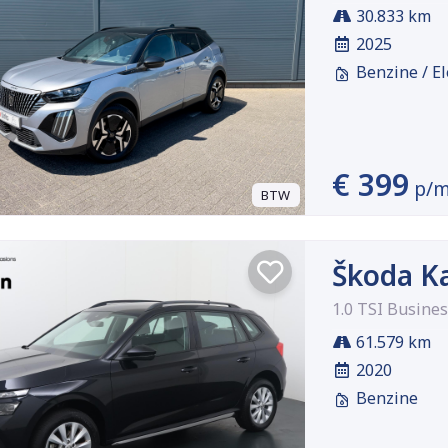
30.833 km
2025
Benzine / El
€ 399
p/
BTW
Škoda K
1.0 TSI Busines
61.579 km
2020
Benzine