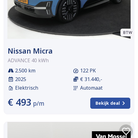
BTW
Nissan Micra
ADVANCE 40 kWh
2.500 km
122 PK
2025
€ 31.440,-
Elektrisch
Automaat
€ 493
p/m
Bekijk deal