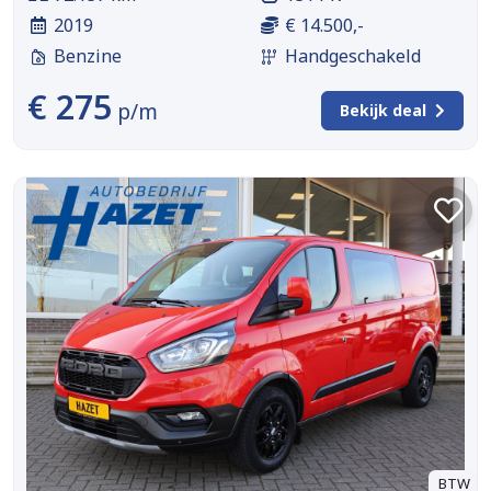
2019
€ 14.500,-
Benzine
Handgeschakeld
€ 275
p/m
Bekijk deal
BTW