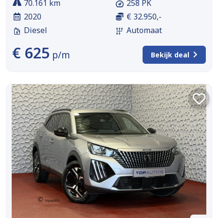
70.161 km
258 PK
2020
€ 32.950,-
Diesel
Automaat
€ 625
p/m
Bekijk deal