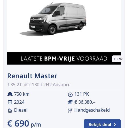
BTW
Renault Master
T35 2.0 dCi 130 L2H2 Advance
750 km
131 PK
2024
€ 36.380,-
Diesel
Handgeschakeld
€ 690
p/m
Bekijk deal