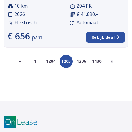
10 km
204 PK
2026
€ 41.890,-
Elektrisch
Automaat
€ 656
p/m
Bekijk deal
«
1
1204
1205
1206
1430
»