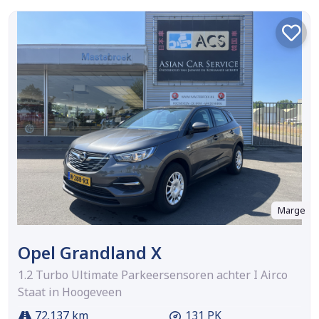
Marge
Opel Grandland X
1.2 Turbo Ultimate Parkeersensoren achter I Airco
Staat in Hoogeveen
72.137 km
131 PK