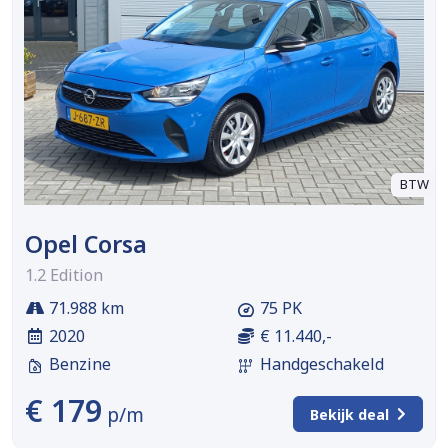
BTW
Opel Corsa
1.2 Edition
71.988 km
75 PK
2020
€ 11.440,-
Benzine
Handgeschakeld
€ 179
p/m
Bekijk deal