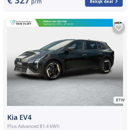
€ 327
p/m
Bekijk deal
BTW
Kia EV4
Plus Advanced 81.4 kWh