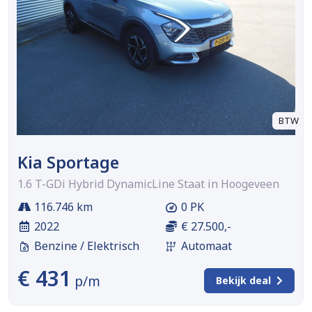
BTW
Kia Sportage
1.6 T-GDi Hybrid DynamicLine Staat in Hoogeveen
116.746 km
0 PK
2022
€ 27.500,-
Benzine / Elektrisch
Automaat
€ 431
p/m
Bekijk deal