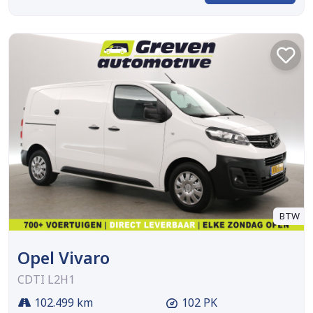
BTW
Opel Vivaro
CDTI L2H1
102.499 km
102 PK