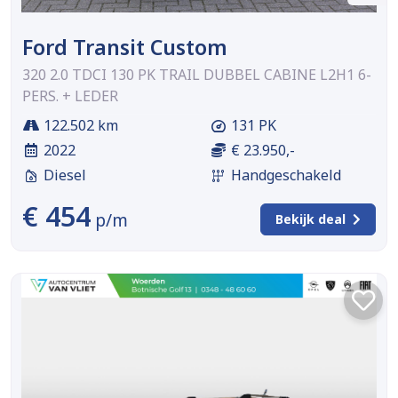
Ford Transit Custom
320 2.0 TDCI 130 PK TRAIL DUBBEL CABINE L2H1 6-
PERS. + LEDER
122.502 km
131 PK
2022
€ 23.950,-
Diesel
Handgeschakeld
€ 454
p/m
Bekijk deal