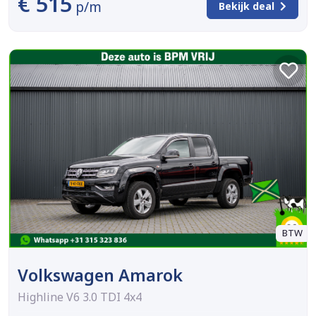
€ 515
p/m
Bekijk deal
BTW
Volkswagen Amarok
Highline V6 3.0 TDI 4x4