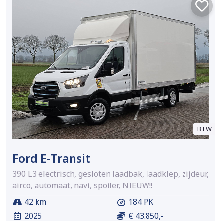
BTW
Ford E-Transit
390 L3 electrisch, gesloten laadbak, laadklep, zijdeur,
airco, automaat, navi, spoiler, NIEUW!!
42 km
184 PK
2025
€ 43.850,-