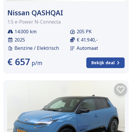
Nissan QASHQAI
1.5 e-Power N-Connecta
14.000 km
205 PK
2025
€ 41.940,-
Benzine / Elektrisch
Automaat
€ 657
p/m
Bekijk deal