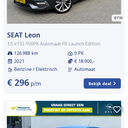
BTW
SEAT Leon
1.5 eTSI 150PK Automaat FR Launch Edition
126.988 km
0 PK
2021
€ 18.900,-
Benzine / Elektrisch
Automaat
€ 296
p/m
Bekijk deal