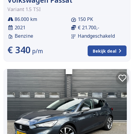
Variant 1.5 TSI
86.000 km
150 PK
2021
€ 21.700,-
Benzine
Handgeschakeld
€ 340
p/m
Bekijk deal