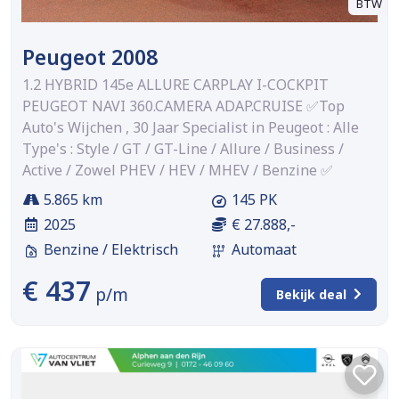
BTW
Peugeot 2008
1.2 HYBRID 145e ALLURE CARPLAY I-COCKPIT
PEUGEOT NAVI 360.CAMERA ADAP.CRUISE ✅Top
Auto's Wijchen , 30 Jaar Specialist in Peugeot : Alle
Type's : Style / GT / GT-Line / Allure / Business /
Active / Zowel PHEV / HEV / MHEV / Benzine ✅
5.865 km
145 PK
2025
€ 27.888,-
Benzine / Elektrisch
Automaat
€ 437
p/m
Bekijk deal