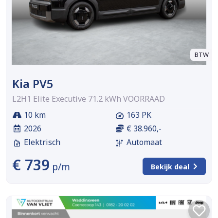
BTW
Kia PV5
L2H1 Elite Executive 71.2 kWh VOORRAAD
10 km
163 PK
2026
€ 38.960,-
Elektrisch
Automaat
€ 739
p/m
Bekijk deal