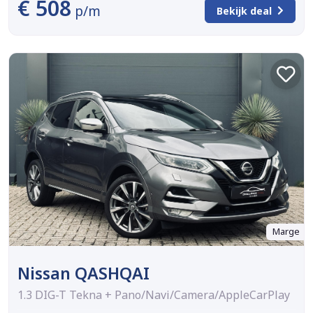
€ 508
p/m
Bekijk deal
Marge
Nissan QASHQAI
1.3 DIG-T Tekna + Pano/Navi/Camera/AppleCarPlay