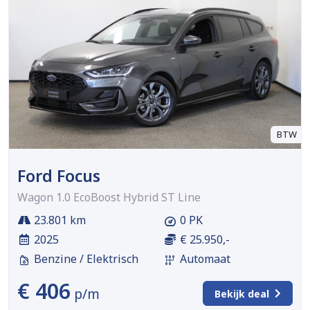
BTW
Ford Focus
Wagon 1.0 EcoBoost Hybrid ST Line
23.801 km
0 PK
2025
€ 25.950,-
Benzine / Elektrisch
Automaat
€ 406
p/m
Bekijk deal