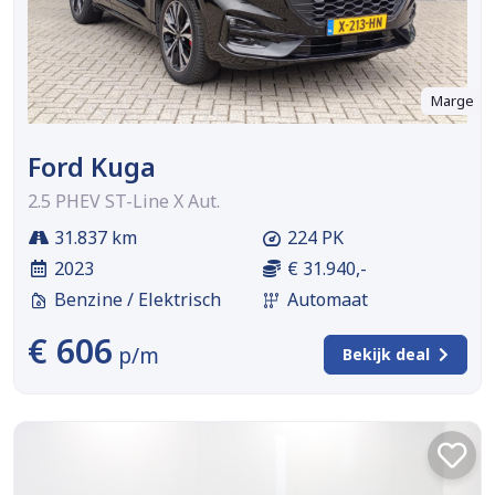
Marge
Ford Kuga
2.5 PHEV ST-Line X Aut.
31.837 km
224 PK
2023
€ 31.940,-
Benzine / Elektrisch
Automaat
€ 606
p/m
Bekijk deal