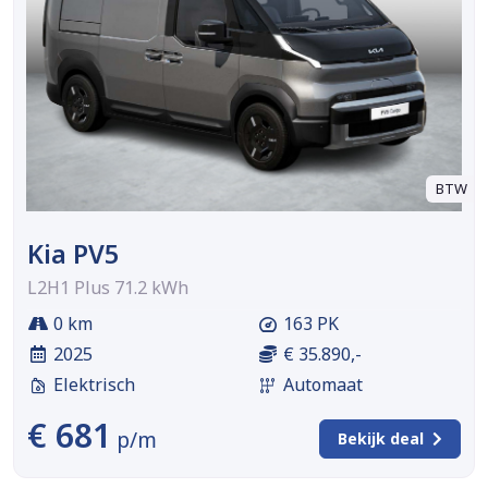
BTW
Kia PV5
L2H1 Plus 71.2 kWh
0 km
163 PK
2025
€ 35.890,-
Elektrisch
Automaat
€ 681
p/m
Bekijk deal