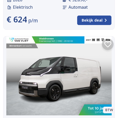
Elektrisch
Automaat
€ 624
p/m
Bekijk deal
BTW