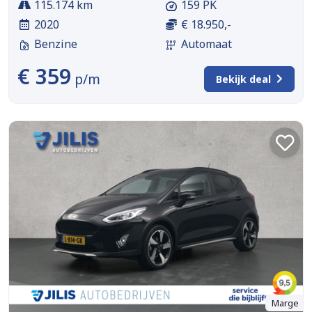
115.174 km
159 PK
2020
€ 18.950,-
Benzine
Automaat
€ 359
p/m
Bekijk deal
Marge