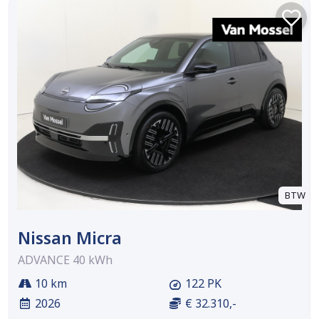
BTW
Nissan Micra
ADVANCE 40 kWh
10 km
122 PK
2026
€ 32.310,-