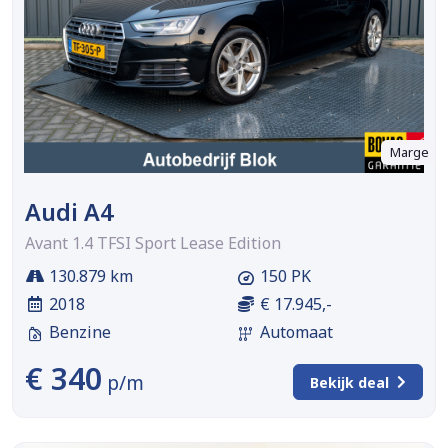
Marge
Audi A4
Avant 1.4 TFSI Sport Lease Edition
130.879 km
150 PK
2018
€ 17.945,-
Benzine
Automaat
€ 340
p/m
Bekijk deal