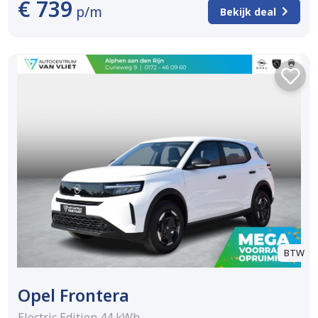
€ 739
p/m
Bekijk deal
BTW
Opel Frontera
Electric Edition 44 kWh