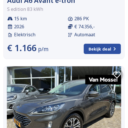
Audi A6 Avant e-tron
S edition 83 kWh
15 km
286 PK
2026
€ 74.356,-
Elektrisch
Automaat
€ 1.166
p/m
Bekijk deal