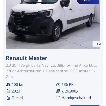
BTW
Renault Master
2.3 dCi 135 pk L3H2 Navi v.a. 388,- p/mnd Airco ECC,
270gr Achterdeuren, Cruise control, PDC achter, 3-
Zits
100 km
136 PK
2023
€ 26.800,-
Diesel
Handgeschakeld