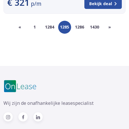
€ 321
p/m
Bekijk deal
«
1
1284
1285
1286
1430
»
Wij zijn de onafhankelijke leasespecialist