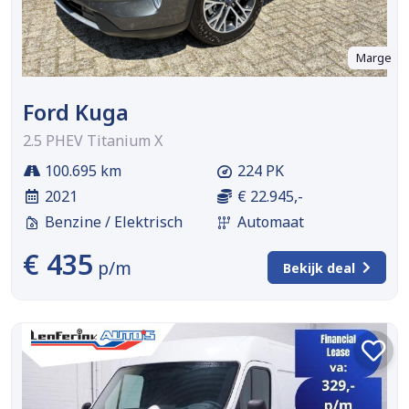
Marge
Ford Kuga
2.5 PHEV Titanium X
100.695 km
224 PK
2021
€ 22.945,-
Benzine / Elektrisch
Automaat
€ 435
p/m
Bekijk deal