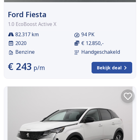
Ford Fiesta
1.0 EcoBoost Active X
82.317 km
94 PK
2020
€ 12.850,-
Benzine
Handgeschakeld
€ 243
p/m
Bekijk deal