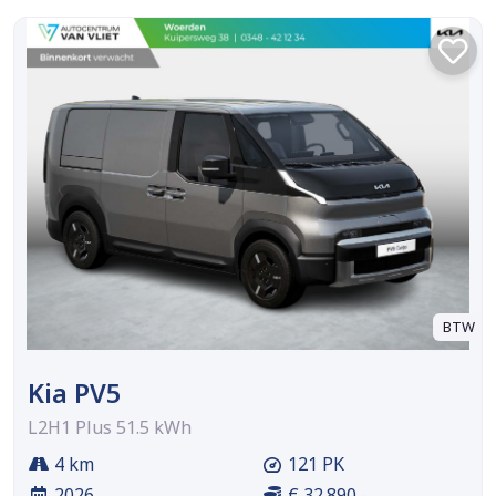
BTW
Kia PV5
L2H1 Plus 51.5 kWh
4 km
121 PK
2026
€ 32.890,-