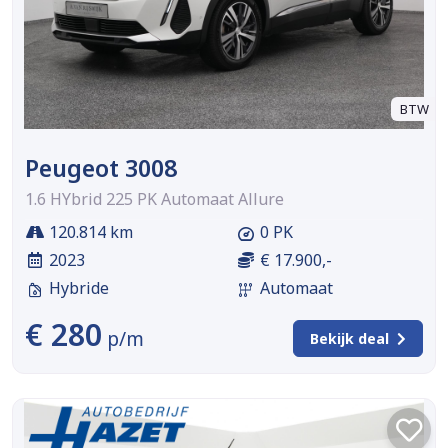
BTW
Peugeot 3008
1.6 HYbrid 225 PK Automaat Allure
120.814 km
0 PK
2023
€ 17.900,-
Hybride
Automaat
€ 280
p/m
Bekijk deal