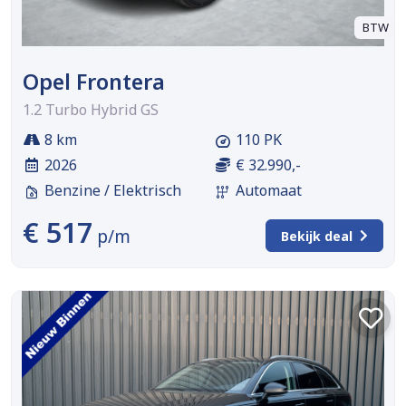
BTW
Opel Frontera
1.2 Turbo Hybrid GS
8 km
110 PK
2026
€ 32.990,-
Benzine / Elektrisch
Automaat
€ 517
p/m
Bekijk deal