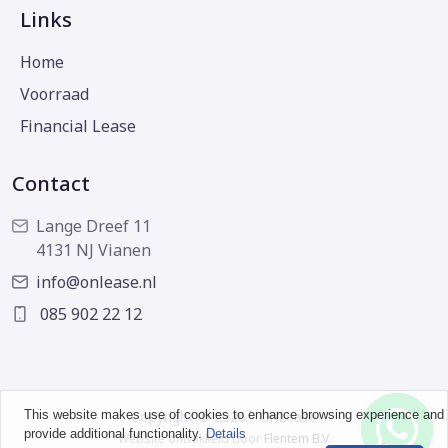
Links
Home
Voorraad
Financial Lease
Contact
Lange Dreef 11
4131 NJ Vianen
info@onlease.nl
085 902 22 12
This website makes use of cookies to enhance browsing experience and
Copyright © 2026 - OnLease
provide additional functionality.
Details
Website ontwikkeld door
Flentem B.V.