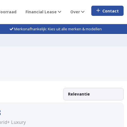
Contact
Voorraad
Financial Lease
Over
Merkonafhankelijk: Kies uit alle merken & modellen
3
brid+ Luxury