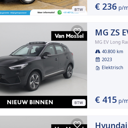
€ 236
p/
BTW
MG ZS E
MG EV Long Ra
40.800 km
2023
Elektrisch
€ 415
p/
BTW
Hyundai