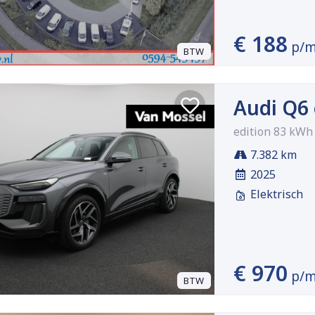
€ 188
p/
BTW
Audi Q6 
edition 83 kWh
7.382 km
2025
Elektrisch
€ 970
p/
BTW