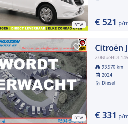
€ 521
p/
BTW
Citroën
2.0BlueHDI 145
93.570 km
2024
Diesel
€ 331
p/
BTW