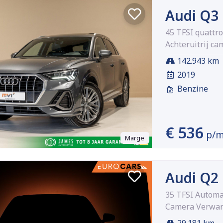
Audi Q3
45 TFSI quattro
Achteruitrij ca
142.943 km
2019
Benzine
€ 536
p/
Marge
Audi Q2
35 TFSI Automa
Camera Verwar