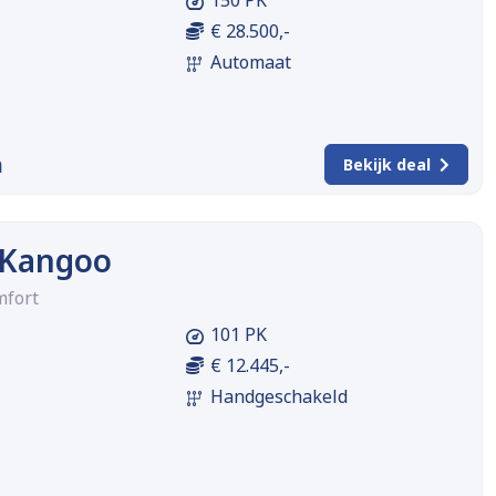
150 PK
€ 28.500,-
Automaat
m
Bekijk deal
 Kangoo
mfort
101 PK
€ 12.445,-
Handgeschakeld