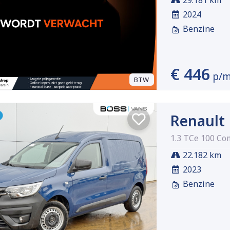
29.181 km
2024
Benzine
€ 446
p/
BTW
Renault
1.3 TCe 100 Co
22.182 km
2023
Benzine