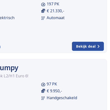
197 PK
€ 21.330,-
ektrisch
Automaat
m
Bekijk deal
 Jumpy
k L2/H1 Euro 6!
97 PK
€ 9.950,-
Handgeschakeld