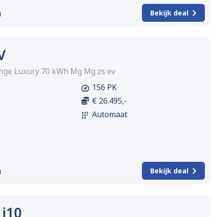
m
Bekijk deal
V
nge Luxury 70 kWh Mg Mg zs ev
156 PK
€ 26.495,-
Automaat
m
Bekijk deal
 i10