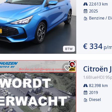
22.613 km
2025
Benzine / El
€ 334
p/
BTW
Citroën
1.6BlueHDI 95p
82.398 km
2019
Diesel