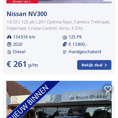
Nissan NV300
1.6 DCi 125 pk L2H1 Optima Navi, Camera Trekhaak,
Imperiaal, Cruise Control, Airco, 3-Zits
134.916 km
125 PK
2020
€ 13.800,-
Diesel
Handgeschakeld
€ 261
p/m
Bekijk deal