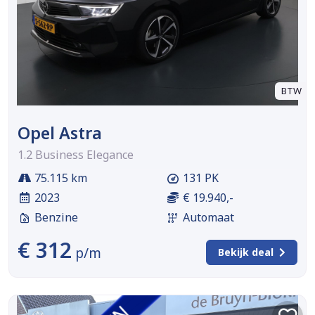
BTW
Opel Astra
1.2 Business Elegance
75.115 km
131 PK
2023
€ 19.940,-
Benzine
Automaat
€ 312
p/m
Bekijk deal