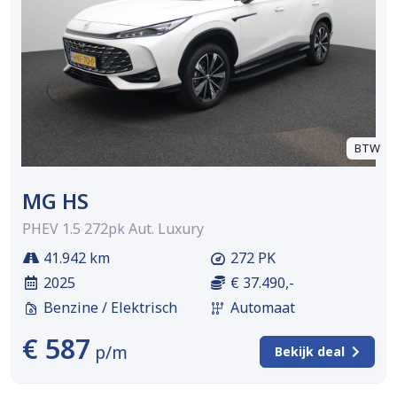
BTW
MG HS
PHEV 1.5 272pk Aut. Luxury
41.942 km
272 PK
2025
€ 37.490,-
Benzine / Elektrisch
Automaat
€ 587
p/m
Bekijk deal