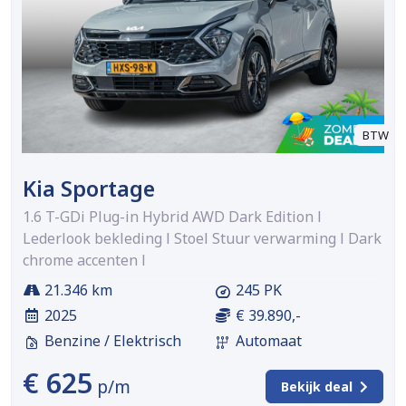
BTW
Kia Sportage
1.6 T-GDi Plug-in Hybrid AWD Dark Edition l
Lederlook bekleding l Stoel Stuur verwarming l Dark
chrome accenten l
21.346 km
245 PK
2025
€ 39.890,-
Benzine / Elektrisch
Automaat
€ 625
p/m
Bekijk deal