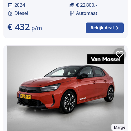
2024
€ 22.800,-
Diesel
Automaat
€ 432
p/m
Bekijk deal
Marge