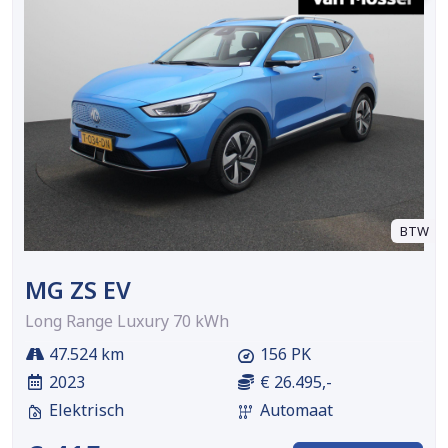
BTW
MG ZS EV
Long Range Luxury 70 kWh
47.524 km
156 PK
2023
€ 26.495,-
Elektrisch
Automaat