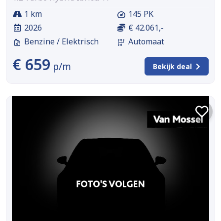
1 km
145 PK
2026
€ 42.061,-
Benzine / Elektrisch
Automaat
€ 659
p/m
Bekijk deal