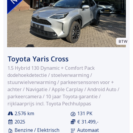
BTW
Toyota Yaris Cross
1.5 Hybrid 130 Dynamic + Comfort Pack
dodehoekdetectie / stoelverwarming /
stuurwielverwarming / parkeersensoren voor +
achter / Navigatie / Apple Carplay / Android Auto /
parkeercamera / 10 jaar Toyota garantie /
rijklaarprijs incl. Toyota Pechhulppas
2.576 km
131 PK
2025
€ 31.499,-
Benzine / Elektrisch
Automaat