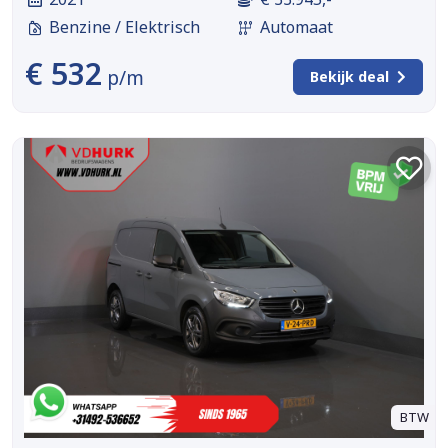
Benzine / Elektrisch
Automaat
€ 532
p/m
Bekijk deal
BTW