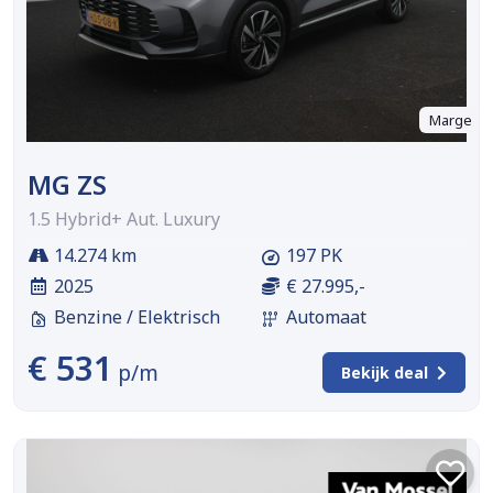
Marge
MG ZS
1.5 Hybrid+ Aut. Luxury
14.274 km
197 PK
2025
€ 27.995,-
Benzine / Elektrisch
Automaat
€ 531
p/m
Bekijk deal