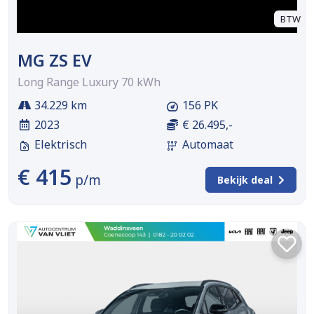
BTW
MG ZS EV
Long Range Luxury 70 kWh
34.229 km
156 PK
2023
€ 26.495,-
Elektrisch
Automaat
€ 415
p/m
Bekijk deal