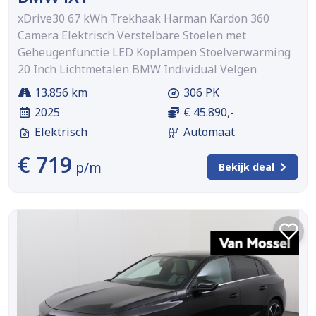
xDrive30 67 kWh Trekhaak Harman Kardon 360
Camera Elektrisch Verstelbare Stoelen met
Geheugenfunctie LED Koplampen Stoelverwarming
20 Inch Lichtmetalen BMW Individual Velgen
13.856 km
306 PK
2025
€ 45.890,-
Elektrisch
Automaat
€ 719
p/m
Bekijk deal