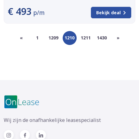
€ 493
p/m
Bekijk deal
«
1
1209
1210
1211
1430
»
Wij zijn de onafhankelijke leasespecialist