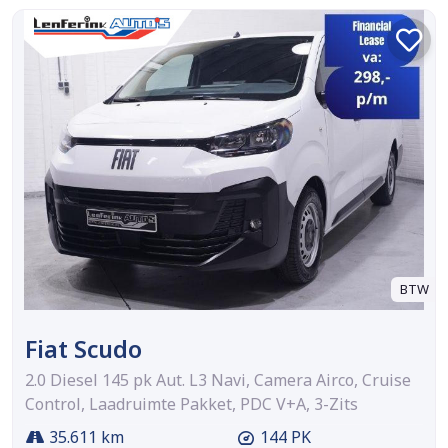
BTW
Fiat Scudo
2.0 Diesel 145 pk Aut. L3 Navi, Camera Airco, Cruise
Control, Laadruimte Pakket, PDC V+A, 3-Zits
35.611 km
144 PK