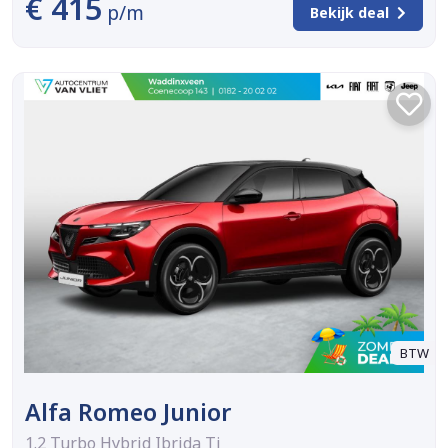
€ 415
p/m
Bekijk deal
BTW
Alfa Romeo Junior
1.2 Turbo Hybrid Ibrida Ti