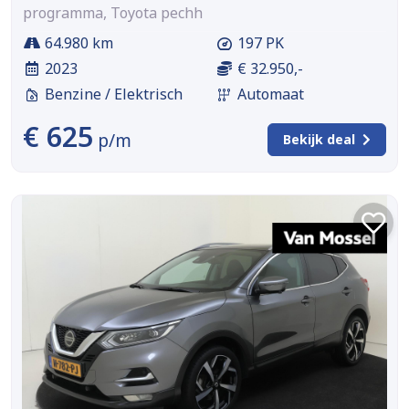
programma, Toyota pechh
64.980 km
197 PK
2023
€ 32.950,-
Benzine / Elektrisch
Automaat
€ 625
p/m
Bekijk deal