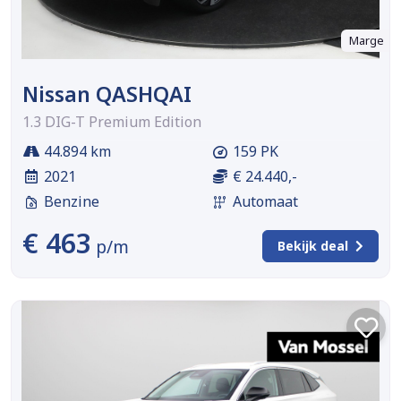
Marge
Nissan QASHQAI
1.3 DIG-T Premium Edition
44.894 km
159 PK
2021
€ 24.440,-
Benzine
Automaat
€ 463
p/m
Bekijk deal