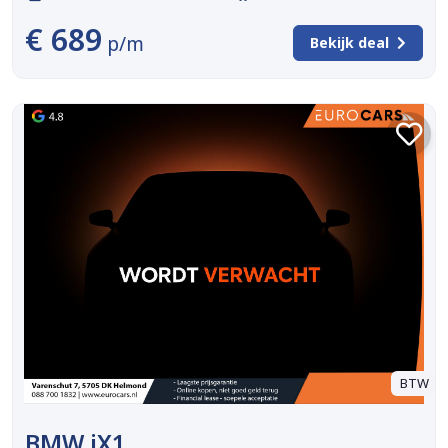
€ 689
p/m
Bekijk deal
BTW
BMW iX1