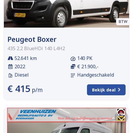
BTW
Peugeot Boxer
435 2.2 BlueHDi 140 L4H2
52.641 km
140 PK
2022
€ 21.900,-
Diesel
Handgeschakeld
€ 415
p/m
Bekijk deal