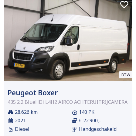
BTW
Peugeot Boxer
435 2.2 BlueHDi L4H2 AIRCO ACHTERUITRIJCAMERA
28.626 km
140 PK
2021
€ 22.900,-
Diesel
Handgeschakeld