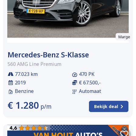
Marge
Mercedes-Benz S-Klasse
560 AMG Line Premium
77.023 km
470 PK
2019
€ 67.500,-
Benzine
Automaat
€ 1.280
p/m
Bekijk deal