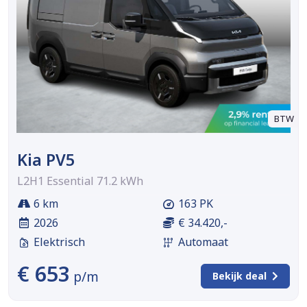
BTW
Kia PV5
L2H1 Essential 71.2 kWh
6 km
163 PK
2026
€ 34.420,-
Elektrisch
Automaat
€ 653
p/m
Bekijk deal