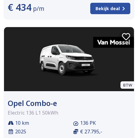
€ 434
p/m
Bekijk deal
BTW
Opel Combo-e
Electric 136 L1 50kWh
10 km
136 PK
2025
€ 27.795,-