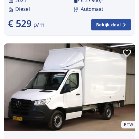
2021
€ 27.900,-
Diesel
Automaat
€ 529
p/m
Bekijk deal
BTW